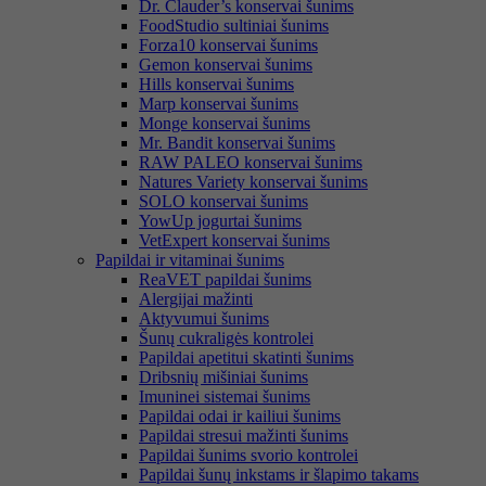
Dr. Clauder’s konservai šunims
FoodStudio sultiniai šunims
Forza10 konservai šunims
Gemon konservai šunims
Hills konservai šunims
Marp konservai šunims
Monge konservai šunims
Mr. Bandit konservai šunims
RAW PALEO konservai šunims
Natures Variety konservai šunims
SOLO konservai šunims
YowUp jogurtai šunims
VetExpert konservai šunims
Papildai ir vitaminai šunims
ReaVET papildai šunims
Alergijai mažinti
Aktyvumui šunims
Šunų cukraligės kontrolei
Papildai apetitui skatinti šunims
Dribsnių mišiniai šunims
Imuninei sistemai šunims
Papildai odai ir kailiui šunims
Papildai stresui mažinti šunims
Papildai šunims svorio kontrolei
Papildai šunų inkstams ir šlapimo takams