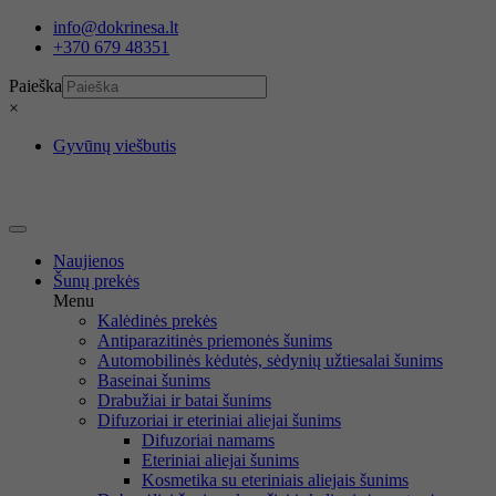
Eiti
info@dokrinesa.lt
prie
+370 679 48351
turinio
Paieška
×
Gyvūnų viešbutis
Naujienos
Šunų prekės
Menu
Kalėdinės prekės
Antiparazitinės priemonės šunims
Automobilinės kėdutės, sėdynių užtiesalai šunims
Baseinai šunims
Drabužiai ir batai šunims
Difuzoriai ir eteriniai aliejai šunims
Difuzoriai namams
Eteriniai aliejai šunims
Kosmetika su eteriniais aliejais šunims