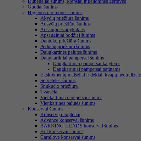
Dubenėliai šunims, krepšiai ir kelioninės gertuvės
Guoliai šunims
Higienos priemonės šunims
Akyčių priežiūra šunims
Ausyčių priežiūra šunims
Apsauginės apykaklės
Apsauginiai bodžiai šunims
Dantukų priežiūra šunims
Pėdučių priežiūra šunims
Daugkartinės palutės šunims
Daugkartiniai pampersai šunims
Daugkartiniai pampersai kalytėms
Daugkartiniai pampersai patinams
Ekskrementų maišeliai ir dėklai, kvapų neutralizato
Servetėlės šunims
Snukučio priežiūra
Tvarsčiai
Vienkartiniai pampersai šunims
Vienkartinės palutės šunims
Konservai šunims
Konservų dangteliai
Advance konservai šunims
BARKING HEADS konservai šunims
Brit konservai šunims
Carnilove konservai šunims