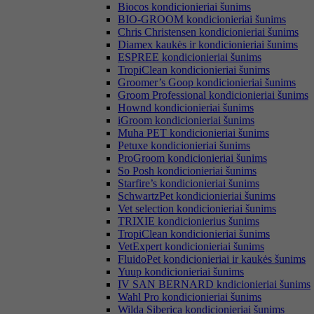
Biocos kondicionieriai šunims
BIO-GROOM kondicionieriai šunims
Chris Christensen kondicionieriai šunims
Diamex kaukės ir kondicionieriai šunims
ESPREE kondicionieriai šunims
TropiClean kondicionieriai šunims
Groomer’s Goop kondicionieriai šunims
Groom Professional kondicionieriai šunims
Hownd kondicionieriai šunims
iGroom kondicionieriai šunims
Muha PET kondicionieriai šunims
Petuxe kondicionieriai šunims
ProGroom kondicionieriai šunims
So Posh kondicionieriai šunims
Starfire’s kondicionieriai šunims
SchwartzPet kondicionieriai šunims
Vet selection kondicionieriai šunims
TRIXIE kondicionierius šunims
TropiClean kondicionieriai šunims
VetExpert kondicionieriai šunims
FluidoPet kondicionieriai ir kaukės šunims
Yuup kondicionieriai šunims
IV SAN BERNARD kndicionieriai šunims
Wahl Pro kondicionieriai šunims
Wilda Siberica kondicionieriai šunims