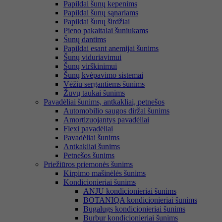
Papildai šunų kepenims
Papildai šunų sąnariams
Papildai šunų širdžiai
Pieno pakaitalai šuniukams
Šunų dantims
Papildai esant anemijai šunims
Šunų viduriavimui
Šunų virškinimui
Šunų kvėpavimo sistemai
Vėžiu sergantiems šunims
Žuvų taukai šunims
Pavadėliai šunims, antkakliai, petnešos
Automobilio saugos diržai šunims
Amortizuojantys pavadėliai
Flexi pavadėliai
Pavadėliai šunims
Antkakliai šunims
Petnešos šunims
Priežiūros priemonės šunims
Kirpimo mašinėlės šunims
Kondicionieriai šunims
ANJU kondicionieriai šunims
BOTANIQA kondicionieriai šunims
Bugalugs kondicionieriai šunims
Burbur kondicionieriai šunims