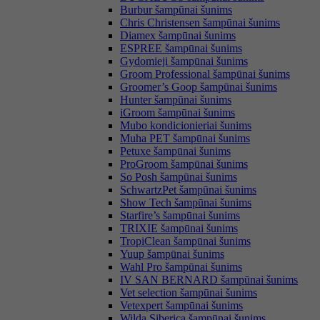
Burbur šampūnai šunims
Chris Christensen šampūnai šunims
Diamex šampūnai šunims
ESPREE šampūnai šunims
Gydomieji šampūnai šunims
Groom Professional šampūnai šunims
Groomer’s Goop šampūnai šunims
Hunter šampūnai šunims
iGroom šampūnai šunims
Mubo kondicionieriai šunims
Muha PET šampūnai šunims
Petuxe šampūnai šunims
ProGroom šampūnai šunims
So Posh šampūnai šunims
SchwartzPet šampūnai šunims
Show Tech šampūnai šunims
Starfire’s šampūnai šunims
TRIXIE šampūnai šunims
TropiClean šampūnai šunims
Yuup šampūnai šunims
Wahl Pro šampūnai šunims
IV SAN BERNARD šampūnai šunims
Vet selection šampūnai šunims
Vetexpert šampūnai šunims
Wilda Siberica šampūnai šunims