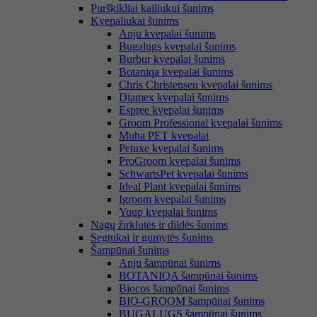
Purškikliai kailiukui šunims
Kvepaliukai šunims
Anju kvepalai šunims
Bugalugs kvepalai šunims
Burbur kvepalai šunims
Botaniqa kvepalai šunims
Chris Christensen kvepalai šunims
Diamex kvepalai šunims
Espree kvepalai šunims
Groom Professional kvepalai šunims
Muha PET kvepalai
Petuxe kvepalai šunims
ProGroom kvepalai šunims
SchwartsPet kvepalai šunims
Ideal Plant kvepalai šunims
Igroom kvepalai šunims
Yuup kvepalai šunims
Nagų žirklutės ir dildės šunims
Segtukai ir gumytės šunims
Šampūnai šunims
Anju šampūnai šunims
BOTANIQA šampūnai šunims
Biocos šampūnai šunims
BIO-GROOM šampūnai šunims
BUGALUGS šampūnai šunims