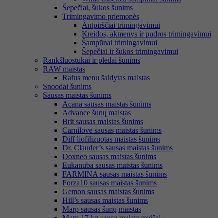
Šepečiai, šukos šunims
Trimingavimo priemonės
Antpirščiai trimingavimui
Kreidos, akmenys ir pudros trimingavimui
Šampūnai trimingavimui
Šepečiai ir šukos trimingavimui
Rankšluostukai ir pledai šunims
RAW maistas
Rafus menu šaldytas maistas
Snoodai šunims
Sausas maistas šunims
Acana sausas maistas šunims
Advance šunų maistas
Brit sausas maistas šunims
Carnilove sausas maistas šunims
Diff liofilizuotas maistas šunims
Dr. Clauder’s sausas maistas šunims
Doxneo sausas maistas šunims
Eukanuba sausas maistas šunims
FARMINA sausas maistas šunims
Forza10 sausas maistas šunims
Gemon sausas maistas šunims
Hill’s sausas maistas šunims
Marp sausas šunų maistas
Marp 17 kg sauso maisto maišai