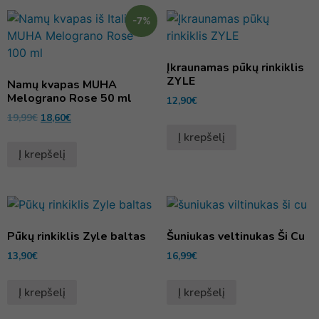
-7%
Įkraunamas pūkų rinkiklis
ZYLE
Namų kvapas MUHA
Melograno Rose 50 ml
12,90
€
19,99
€
18,60
€
Į krepšelį
Į krepšelį
Pūkų rinkiklis Zyle baltas
Šuniukas veltinukas Ši Cu
13,90
€
16,99
€
Į krepšelį
Į krepšelį