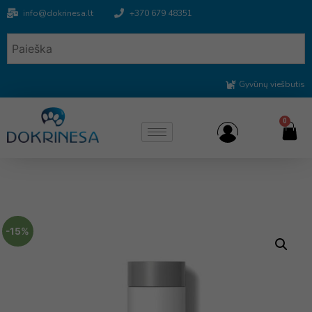
info@dokrinesa.lt
+370 679 48351
Gyvūnų viešbutis
0
-15%