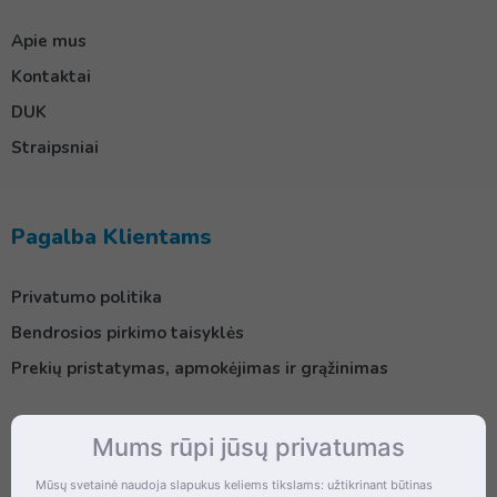
Apie mus
Kontaktai
DUK
Straipsniai
Pagalba Klientams
Privatumo politika
Bendrosios pirkimo taisyklės
Prekių pristatymas, apmokėjimas ir grąžinimas
Mums rūpi jūsų privatumas
Kontaktai
Mūsų svetainė naudoja slapukus keliems tikslams: užtikrinant būtinas