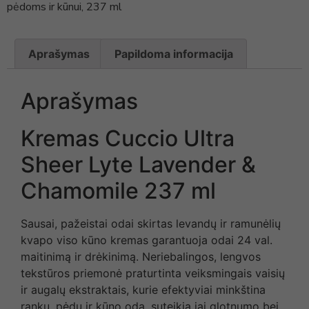
pėdoms ir kūnui, 237 ml
Aprašymas
Papildoma informacija
Aprašymas
Kremas Cuccio Ultra
Sheer Lyte Lavender &
Chamomile 237 ml
Sausai, pažeistai odai skirtas levandų ir ramunėlių
kvapo viso kūno kremas garantuoja odai 24 val.
maitinimą ir drėkinimą. Neriebalingos, lengvos
tekstūros priemonė praturtinta veiksmingais vaisių
ir augalų ekstraktais, kurie efektyviai minkština
rankų, pėdų ir kūno odą, suteikia jai glotnumo bei