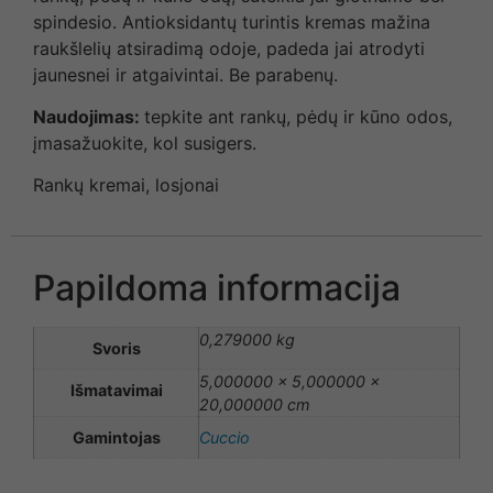
spindesio. Antioksidantų turintis kremas mažina
raukšlelių atsiradimą odoje, padeda jai atrodyti
jaunesnei ir atgaivintai. Be parabenų.
Naudojimas:
tepkite ant rankų, pėdų ir kūno odos,
įmasažuokite, kol susigers.
Rankų kremai, losjonai
Papildoma informacija
0,279000 kg
Svoris
5,000000 × 5,000000 ×
Išmatavimai
20,000000 cm
Gamintojas
Cuccio