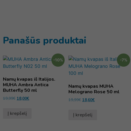
Panašūs produktai
-10%
-7%
Namų kvapas iš Italijos.
MUHA Ambra Antica
Namų kvapas MUHA
Butterfly 50 ml
Melograno Rose 50 ml
19,99
€
18,00
€
19,99
€
18,60
€
Į krepšelį
Į krepšelį