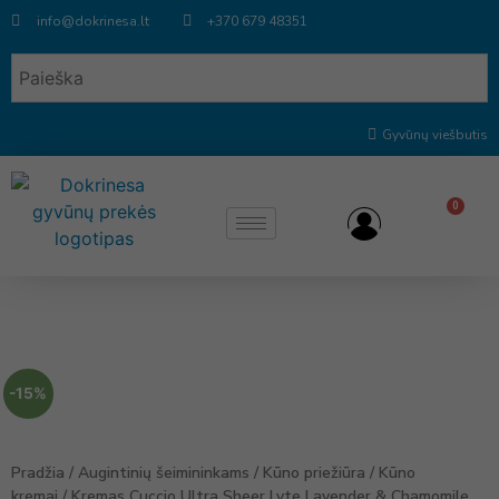
info@dokrinesa.lt
+370 679 48351
Gyvūnų viešbutis
0
-15%
Pradžia
/
Augintinių šeimininkams
/
Kūno priežiūra
/
Kūno
kremai
/ Kremas Cuccio Ultra Sheer Lyte Lavender & Chamomile