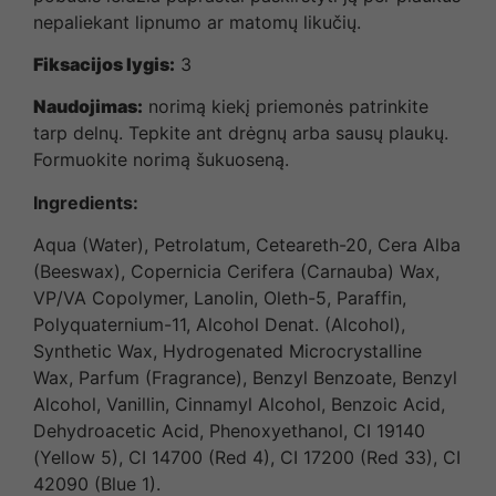
nepaliekant lipnumo ar matomų likučių.
Fiksacijos lygis:
3
Naudojimas:
norimą kiekį priemonės patrinkite
tarp delnų. Tepkite ant drėgnų arba sausų plaukų.
Formuokite norimą šukuoseną.
Ingredients
:
Aqua (Water), Petrolatum, Ceteareth-20, Cera Alba
(Beeswax), Copernicia Cerifera (Carnauba) Wax,
VP/VA Copolymer, Lanolin, Oleth-5, Paraffin,
Polyquaternium-11, Alcohol Denat. (Alcohol),
Synthetic Wax, Hydrogenated Microcrystalline
Wax, Parfum (Fragrance), Benzyl Benzoate, Benzyl
Alcohol, Vanillin, Cinnamyl Alcohol, Benzoic Acid,
Dehydroacetic Acid, Phenoxyethanol, CI 19140
(Yellow 5), CI 14700 (Red 4), CI 17200 (Red 33), CI
42090 (Blue 1).