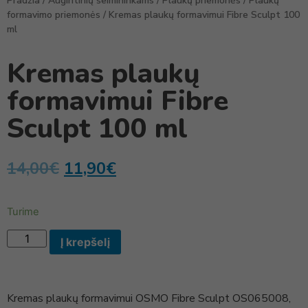
Pradžia
/
Augintinių šeimininkams
/
Plaukų priemonės
/
Plaukų
formavimo priemonės
/ Kremas plaukų formavimui Fibre Sculpt 100
ml
Kremas plaukų
formavimui Fibre
Sculpt 100 ml
14,00
€
11,90
€
Turime
Į krepšelį
Kremas plaukų formavimui OSMO Fibre Sculpt OS065008,