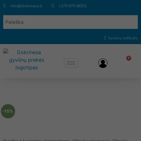
info@dokrinesa.lt
+370 679 48351
Gyvūnų viešbutis
0
-15%