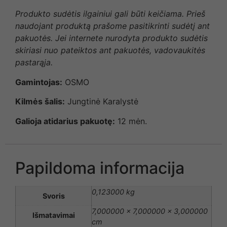
Produkto sudėtis ilgainiui gali būti keičiama. Prieš
naudojant produktą prašome pasitikrinti sudėtį ant
pakuotės. Jei internete nurodyta produkto sudėtis
skiriasi nuo pateiktos ant pakuotės, vadovaukitės
pastarąja.
Gamintojas:
OSMO
Kilmės šalis:
Jungtinė Karalystė
Galioja atidarius pakuotę:
12 mėn.
Papildoma informacija
0,123000 kg
Svoris
7,000000 × 7,000000 × 3,000000
Išmatavimai
cm