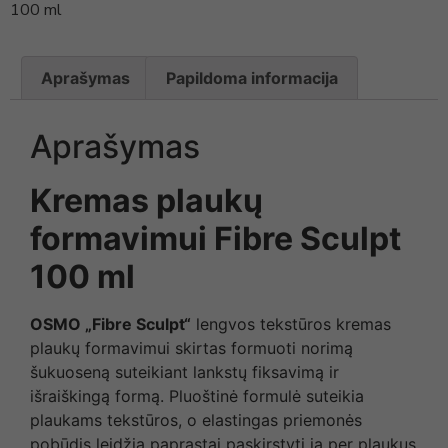
100 ml
Aprašymas
Papildoma informacija
Aprašymas
Kremas plaukų
formavimui Fibre Sculpt
100 ml
OSMO
„
Fibre Sculpt
“
lengvos tekstūros kremas
plaukų formavimui skirtas formuoti norimą
šukuoseną suteikiant lankstų fiksavimą ir
išraiškingą formą. Pluoštinė formulė suteikia
plaukams tekstūros, o elastingas priemonės
pobūdis leidžia paprastai paskirstyti ją per plaukus