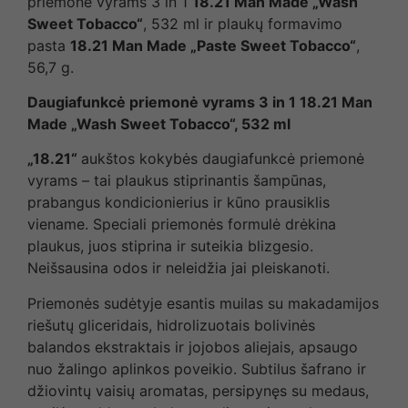
priemonė vyrams 3 in 1
18.21 Man Made „Wash
Sweet Tobacco“
, 532 ml ir plaukų formavimo
pasta
18.21 Man Made „Paste Sweet Tobacco“
,
56,7 g.
Daugiafunkcė priemonė vyrams 3 in 1 18.21 Man
Made „Wash Sweet Tobacco“, 532 ml
„18.21“
aukštos kokybės daugiafunkcė priemonė
vyrams – tai plaukus stiprinantis šampūnas,
prabangus kondicionierius ir kūno prausiklis
viename. Speciali priemonės formulė drėkina
plaukus, juos stiprina ir suteikia blizgesio.
Neišsausina odos ir neleidžia jai pleiskanoti.
Priemonės sudėtyje esantis muilas su makadamijos
riešutų gliceridais, hidrolizuotais bolivinės
balandos ekstraktais ir jojobos aliejais, apsaugo
nuo žalingo aplinkos poveikio. Subtilus šafrano ir
džiovintų vaisių aromatas, persipynęs su medaus,