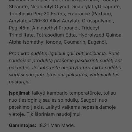
Stearate, Neopentyl Glycol Dicaprylate/Dicaprate,
Tribehenin Peg-20 Esters, Fragrance (Parfum),
Acrylates/C10-30 Alkyl Acrylate Crosspolymer,
Peg-45m, Aminoethyl Propanol, Tridecyl
Trimellitate, Tetrasodium Edta, Hydrolyzed Quinoa,
Alpha Isomethyl Ionone, Coumarin, Eugenol.
Produkto sudėtis ilgainiui gali būti keičiama. Prieš
naudojant produktą prašome pasitikrinti sudėtį ant
pakuotės. Jei internete nurodyta produkto sudėtis
skiriasi nuo pateiktos ant pakuotės, vadovaukitės
pastarąja.
Įspėjimai:
laikyti kambario temperatūroje, toliau
nuo tiesioginių saulės spindulių. Saugoti nuo
patekimo į akis. Laikyti vaikams nepasiekiamoje
vietoje. Tik išoriniam naudojimui.
Gamintojas:
18.21 Man Made.