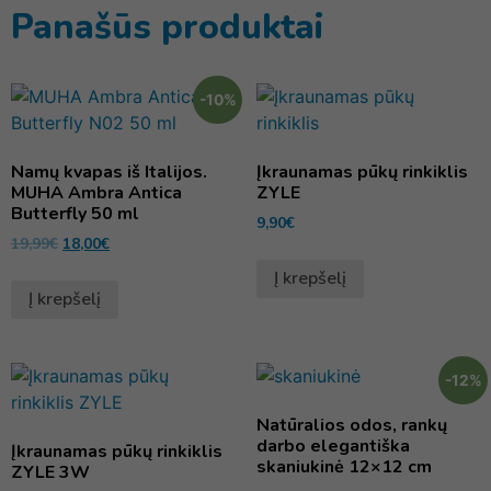
Panašūs produktai
-10%
Namų kvapas iš Italijos.
Įkraunamas pūkų rinkiklis
MUHA Ambra Antica
ZYLE
Butterfly 50 ml
9,90
€
19,99
€
18,00
€
Į krepšelį
Į krepšelį
-12%
Natūralios odos, rankų
darbo elegantiška
Įkraunamas pūkų rinkiklis
skaniukinė 12×12 cm
ZYLE 3W