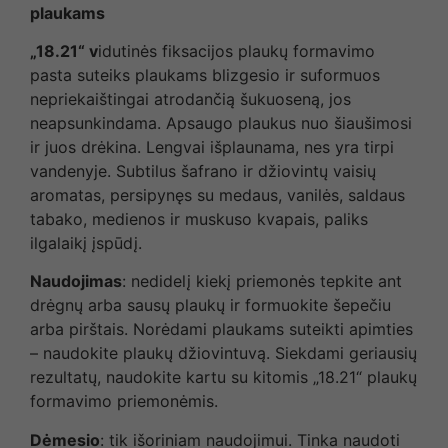
plaukams
„18.21“ v
idutinės fiksacijos plaukų formavimo
pasta suteiks plaukams blizgesio ir suformuos
nepriekaištingai atrodančią šukuoseną, jos
neapsunkindama. Apsaugo plaukus nuo šiaušimosi
ir juos drėkina. Lengvai išplaunama, nes yra tirpi
vandenyje. Subtilus šafrano ir džiovintų vaisių
aromatas, persipynęs su medaus, vanilės, saldaus
tabako, medienos ir muskuso kvapais, paliks
ilgalaikį įspūdį.
Naudojimas
: nedidelį kiekį priemonės tepkite ant
drėgnų arba sausų plaukų ir formuokite šepečiu
arba pirštais. Norėdami plaukams suteikti apimties
– naudokite plaukų džiovintuvą. Siekdami geriausių
rezultatų, naudokite kartu su kitomis „18.21“ plaukų
formavimo priemonėmis.
Dėmesio
: tik išoriniam naudojimui. Tinka naudoti