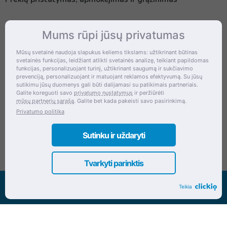
Mums rūpi jūsų privatumas
Kontaktai
Mūsų svetainė naudoja slapukus keliems tikslams: užtikrinant būtinas
svetainės funkcijas, leidžiant atlikti svetainės analizę, teikiant papildomas
Šventupės g. 28, Kaunas, Lietuva
funkcijas, personalizuojant turinį, užtikrinant saugumą ir sukčiavimo
prevenciją, personalizuojant ir matuojant reklamos efektyvumą. Su jūsų
+370 (672) 27 650
sutikimu jūsų duomenys gali būti dalijamasi su patikimais partneriais.
Galite koreguoti savo
privatumo nustatymus
ir peržiūrėti
info@dokrinesa.lt
mūsų partnerių sąrašą
. Galite bet kada pakeisti savo pasirinkimą.
Privatumo politika
MB PETHOMEPEOPLE
Įmonės kodas: 305695822
Sutinku ir uždaryti
Tvarkyti parinktis
Visos teisės saugomos www.dokrinesa.lt
Teikia