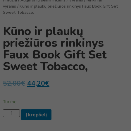
Pradžia
/
Augintinių šeimininkams
/
Vyrams
/
Rinkiniai
vyrams
/ Kūno ir plaukų priežiūros rinkinys Faux Book Gift Set
Sweet Tobacco,
Kūno ir plaukų
priežiūros rinkinys
Faux Book Gift Set
Sweet Tobacco,
52,00
€
44,20
€
Turime
Į krepšelį