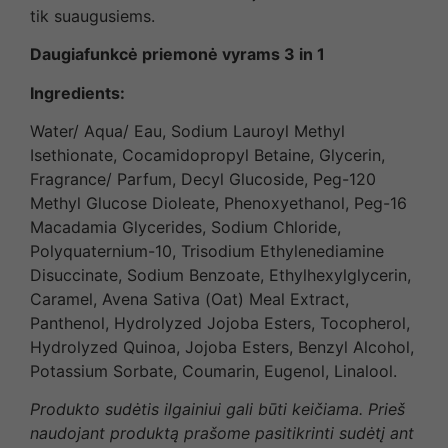
tik suaugusiems.
Daugiafunkcė priemonė vyrams 3 in 1
Ingredients:
Water/ Aqua/ Eau, Sodium Lauroyl Methyl
Isethionate, Cocamidopropyl Betaine, Glycerin,
Fragrance/ Parfum, Decyl Glucoside, Peg-120
Methyl Glucose Dioleate, Phenoxyethanol, Peg-16
Macadamia Glycerides, Sodium Chloride,
Polyquaternium-10, Trisodium Ethylenediamine
Disuccinate, Sodium Benzoate, Ethylhexylglycerin,
Caramel, Avena Sativa (Oat) Meal Extract,
Panthenol, Hydrolyzed Jojoba Esters, Tocopherol,
Hydrolyzed Quinoa, Jojoba Esters, Benzyl Alcohol,
Potassium Sorbate, Coumarin, Eugenol, Linalool.
Produkto sudėtis ilgainiui gali būti keičiama. Prieš
naudojant produktą prašome pasitikrinti sudėtį ant