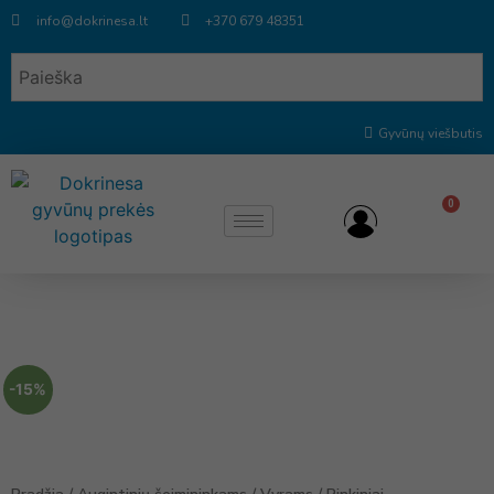
info@dokrinesa.lt
+370 679 48351
Gyvūnų viešbutis
0
-15%