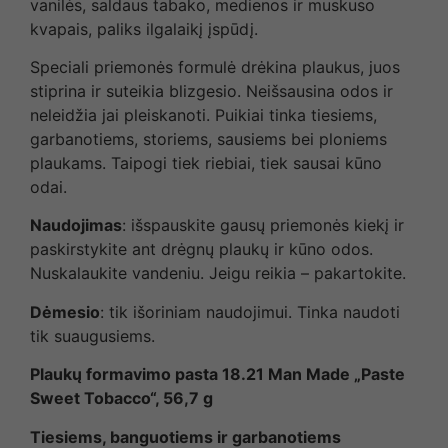
vanilės, saldaus tabako, medienos ir muskuso
kvapais, paliks ilgalaikį įspūdį.
Speciali priemonės formulė drėkina plaukus, juos
stiprina ir suteikia blizgesio. Neišsausina odos ir
neleidžia jai pleiskanoti. Puikiai tinka tiesiems,
garbanotiems, storiems, sausiems bei ploniems
plaukams. Taipogi tiek riebiai, tiek sausai kūno
odai.
Naudojimas
: išspauskite gausų priemonės kiekį ir
paskirstykite ant drėgnų plaukų ir kūno odos.
Nuskalaukite vandeniu. Jeigu reikia – pakartokite.
Dėmesio
: tik išoriniam naudojimui. Tinka naudoti
tik suaugusiems.
Plaukų formavimo pasta 18.21 Man Made „Paste
Sweet Tobacco“, 56,7 g
Tiesiems, banguotiems ir garbanotiems