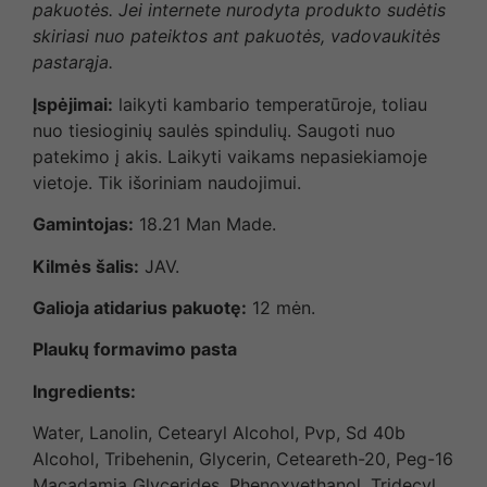
pakuotės. Jei internete nurodyta produkto sudėtis
skiriasi nuo pateiktos ant pakuotės, vadovaukitės
pastarąja.
Įspėjimai:
laikyti kambario temperatūroje, toliau
nuo tiesioginių saulės spindulių. Saugoti nuo
patekimo į akis. Laikyti vaikams nepasiekiamoje
vietoje. Tik išoriniam naudojimui.
Gamintojas:
18.21 Man Made.
Kilmės šalis:
JAV.
Galioja atidarius pakuotę:
12 mėn.
Plaukų formavimo pasta
Ingredients:
Water, Lanolin, Cetearyl Alcohol, Pvp, Sd 40b
Alcohol, Tribehenin, Glycerin, Ceteareth-20, Peg-16
Macadamia Glycerides, Phenoxyethanol, Tridecyl