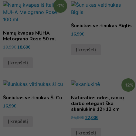
-7%
Šuniukas veltinukas Biglis
Namų kvapas MUHA
16,99
€
Melograno Rose 50 ml
19,99
€
18,60
€
Į krepšelį
Į krepšelį
-12%
Šuniukas veltinukas Ši Cu
Natūralios odos, rankų
darbo elegantiška
16,99
€
skaniukinė 12×12 cm
25,00
€
22,00
€
Į krepšelį
Į krepšelį