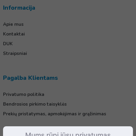
Informacija
Apie mus
Kontaktai
DUK
Straipsniai
Pagalba Klientams
Privatumo politika
Bendrosios pirkimo taisyklės
Prekių pristatymas, apmokėjimas ir grąžinimas
Mums rūpi jūsų privatumas