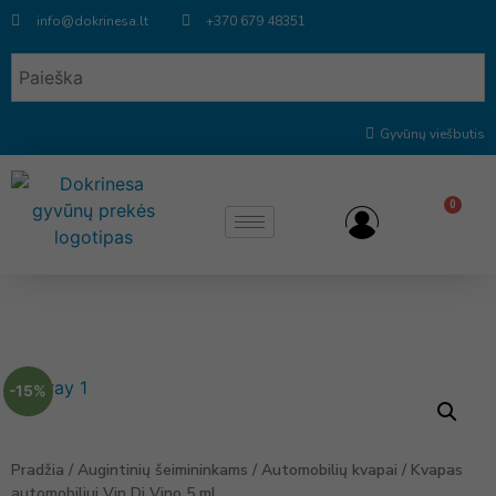
info@dokrinesa.lt
+370 679 48351
Gyvūnų viešbutis
0
-15%
Pradžia
/
Augintinių šeimininkams
/
Automobilių kvapai
/ Kvapas
automobiliui Vin Di Vino 5 ml