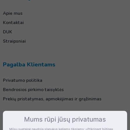
Apie mus
Kontaktai
DUK
Straipsniai
Pagalba Klientams
Privatumo politika
Bendrosios pirkimo taisyklės
Prekių pristatymas, apmokėjimas ir grąžinimas
Mums rūpi jūsų privatumas
Kontaktai
Mūsų svetainė naudoja slapukus keliems tikslams: užtikrinant būtinas