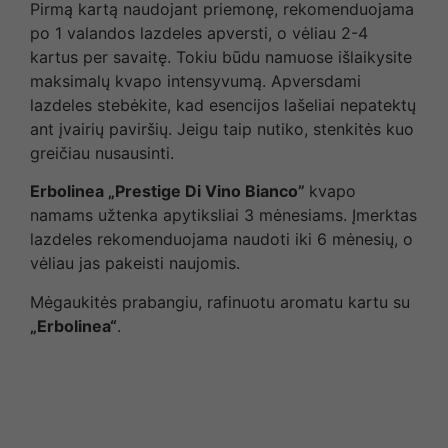
Pirmą kartą naudojant priemonę, rekomenduojama
po 1 valandos lazdeles apversti, o vėliau 2-4
kartus per savaitę. Tokiu būdu namuose išlaikysite
maksimalų kvapo intensyvumą. Apversdami
lazdeles stebėkite, kad esencijos lašeliai nepatektų
ant įvairių paviršių. Jeigu taip nutiko, stenkitės kuo
greičiau nusausinti.
Erbolinea „Prestige Di Vino Bianco”
kvapo
namams užtenka apytiksliai 3 mėnesiams. Įmerktas
lazdeles rekomenduojama naudoti iki 6 mėnesių, o
vėliau jas pakeisti naujomis.
Mėgaukitės prabangiu, rafinuotu aromatu kartu su
„Erbolinea“
.