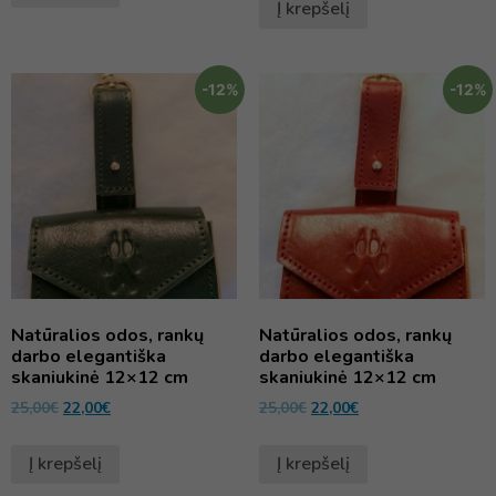
Į krepšelį
-12%
-12%
Natūralios odos, rankų
Natūralios odos, rankų
darbo elegantiška
darbo elegantiška
skaniukinė 12×12 cm
skaniukinė 12×12 cm
25,00
€
22,00
€
25,00
€
22,00
€
Į krepšelį
Į krepšelį