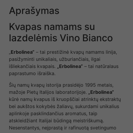
Aprašymas
Kvapas namams su
lazdelėmis Vino Bianco
„
Erbolinea“
– tai prestižinė kvapų namams linija,
pasižyminti unikaliais, užburiančiais, ilgai
išliekančiais kvapais.
„Erbolinea“
– tai natūralaus
paprastumo išraiška.
Šių namų kvapų istorija prasidėjo 1995 metais,
mažoje Pietų Italijos laboratorijoje.
„Erbolinea“
kūrė namų kvapus iš kruopščiai atrinktų ekstraktų
bei aukštos kokybės žaliavų, sukurdami unikalius
aplinkoje pasklindančius aromatus, taip
atskleidžiant Italijai būdingą meistriškumą.
Nesenstantys, neįprastą ir rafinuotą svetingumo