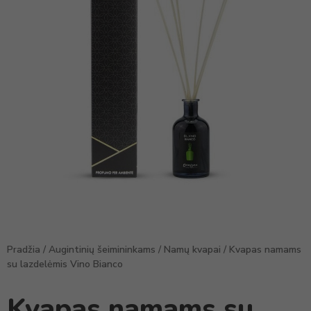
Pradžia
/
Augintinių šeimininkams
/
Namų kvapai
/ Kvapas namams
su lazdelėmis Vino Bianco
Kvapas namams su