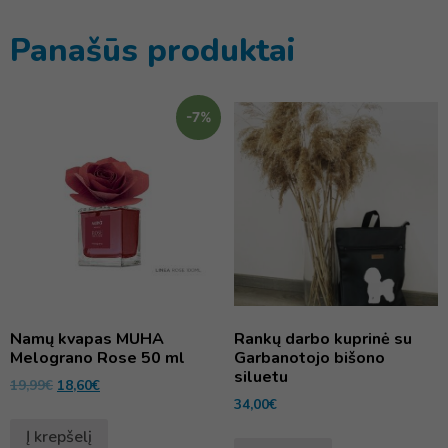
Panašūs produktai
-7%
Namų kvapas MUHA
Rankų darbo kuprinė su
Melograno Rose 50 ml
Garbanotojo bišono
siluetu
19,99
€
18,60
€
34,00
€
Į krepšelį