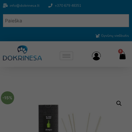
info@dokrinesa.lt
+370 679 48351
Gyvūnų viešbutis
0
-15%