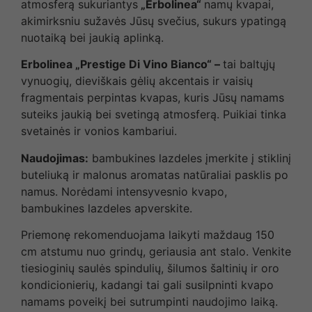
atmosferą sukuriantys
„Erbolinea“
namų kvapai,
akimirksniu sužavės Jūsų svečius, sukurs ypatingą
nuotaiką bei jaukią aplinką.
Erbolinea „Prestige Di Vino Bianco“ –
tai baltųjų
vynuogių, dieviškais gėlių akcentais ir vaisių
fragmentais perpintas kvapas, kuris Jūsų namams
suteiks jaukią bei svetingą atmosferą. Puikiai tinka
svetainės ir vonios kambariui.
Naudojimas:
bambukines lazdeles įmerkite į stiklinį
buteliuką ir malonus aromatas natūraliai pasklis po
namus. Norėdami intensyvesnio kvapo,
bambukines lazdeles apverskite.
Priemonę rekomenduojama laikyti maždaug 150
cm atstumu nuo grindų, geriausia ant stalo. Venkite
tiesioginių saulės spindulių, šilumos šaltinių ir oro
kondicionierių, kadangi tai gali susilpninti kvapo
namams poveikį bei sutrumpinti naudojimo laiką.