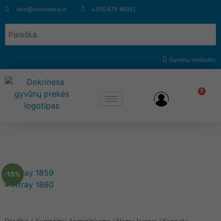
info@dokrinesa.lt
+370 679 48351
Gyvūnų viešbutis
0
-15%