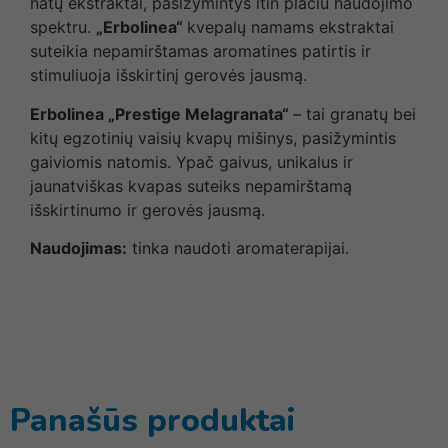
natų ekstraktai, pasižymintys itin plačiu naudojimo
spektru.
„Erbolinea“
kvepalų namams ekstraktai
suteikia nepamirštamas aromatines patirtis ir
stimuliuoja išskirtinį gerovės jausmą.
Erbolinea „Prestige Melagranata“
– tai granatų bei
kitų egzotinių vaisių kvapų mišinys, pasižymintis
gaiviomis natomis. Ypač gaivus, unikalus ir
jaunatviškas kvapas suteiks nepamirštamą
išskirtinumo ir gerovės jausmą.
Naudojimas:
tinka naudoti aromaterapijai.
Panašūs produktai