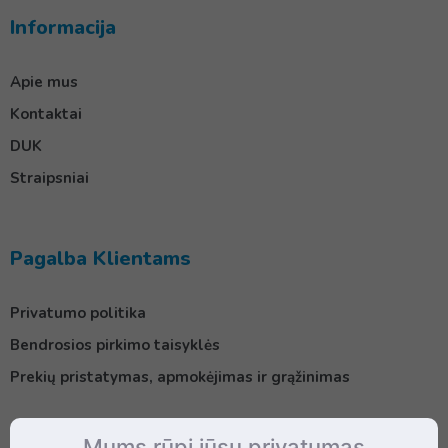
Informacija
Apie mus
Kontaktai
DUK
Straipsniai
Pagalba Klientams
Privatumo politika
Bendrosios pirkimo taisyklės
Prekių pristatymas, apmokėjimas ir grąžinimas
Mums rūpi jūsų privatumas