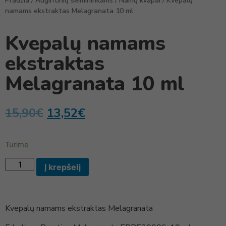
Pradžia
/
Augintinių šeimininkams
/
Namų kvapai
/ Kvepalų
namams ekstraktas Melagranata 10 ml
Kvepalų namams
ekstraktas
Melagranata 10 ml
15,90
€
13,52
€
Turime
Į krepšelį
Kvepalų namams ekstraktas Melagranata