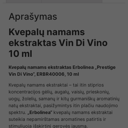
Aprašymas
Kvepalų namams
ekstraktas Vin Di Vino
10 ml
Kvepalų namams ekstraktas Erbolinea „Prestige
Vin Di Vino“, ERBR40006, 10 ml
Kvepalų namams ekstraktai – tai itin stiprios
koncentracijos gėlių, augalų, vaisių, prieskonių,
uogų, žolelių, samanų ir kitų gurmaniškų aromatinių
natų ekstraktai, pasižymintys itin plačiu naudojimo
spektru.
„Erbolinea“
kvepalų namams ekstraktai
suteikia nepamirštamas aromatines patirtis ir
stimuliuoja išskirtinį gerovės jausmą.