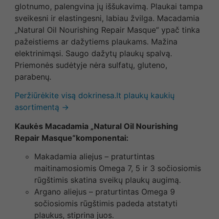
glotnumo, palengvina jų iššukavimą. Plaukai tampa
sveikesni ir elastingesni, labiau žvilga. Macadamia
„Natural Oil Nourishing Repair Masque“ ypač tinka
pažeistiems ar dažytiems plaukams. Mažina
elektrinimąsi. Saugo dažytų plaukų spalvą.
Priemonės sudėtyje nėra sulfatų, gluteno,
parabenų.
Peržiūrėkite visą dokrinesa.lt plaukų kaukių
asortimentą →
Kaukės Macadamia „Natural Oil Nourishing
Repair Masque“komponentai:
Makadamia aliejus – praturtintas
maitinamosiomis Omega 7, 5 ir 3 sočiosiomis
rūgštimis skatina sveikų plaukų augimą.
Argano aliejus – praturtintas Omega 9
sočiosiomis rūgštimis padeda atstatyti
plaukus, stiprina juos.