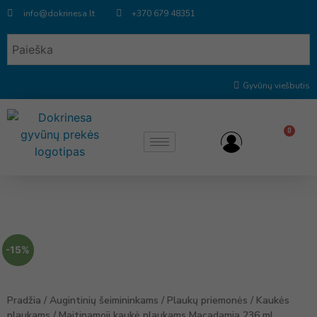
info@dokrinesa.lt
+370 679 48351
Gyvūnų viešbutis
0
-15%
Pradžia
/
Augintinių šeimininkams
/
Plaukų priemonės
/
Kaukės
plaukams
/ Maitinamoji kaukė plaukams Macadamia 236 ml