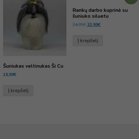
Rankų darbo kuprinė su
šuniuko siluetu
34,99
€
32,99
€
Į krepšelį
Šuniukas veltinukas Ši Cu
16,99
€
Į krepšelį