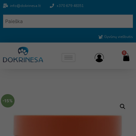
info@dokrinesa.lt
+370 679 48351
Gyvūnų viešbutis
0
-15%