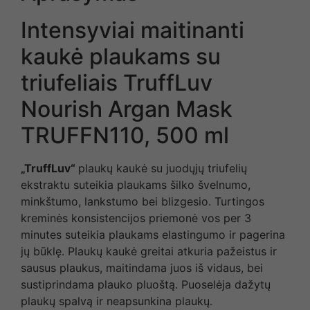
Intensyviai maitinanti
kaukė plaukams su
triufeliais TruffLuv
Nourish Argan Mask
TRUFFN110, 500 ml
„TruffLuv“
plaukų kaukė su juodųjų triufelių
ekstraktu suteikia plaukams šilko švelnumo,
minkštumo, lankstumo bei blizgesio. Turtingos
kreminės konsistencijos priemonė vos per 3
minutes suteikia plaukams elastingumo ir pagerina
jų būklę. Plaukų kaukė greitai atkuria pažeistus ir
sausus plaukus, maitindama juos iš vidaus, bei
sustiprindama plauko pluoštą. Puoselėja dažytų
plaukų spalvą ir neapsunkina plaukų.