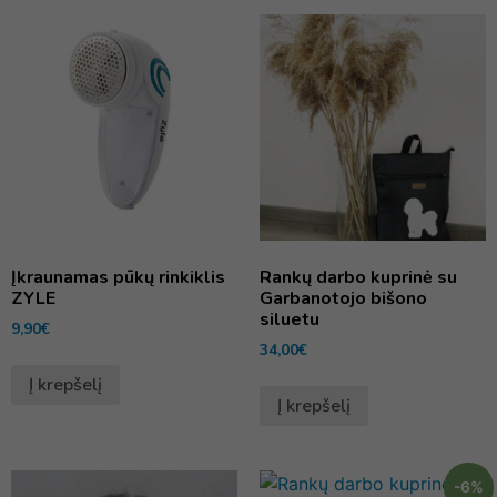
Įkraunamas pūkų rinkiklis
Rankų darbo kuprinė su
ZYLE
Garbanotojo bišono
siluetu
9,90
€
34,00
€
Į krepšelį
Į krepšelį
-6%