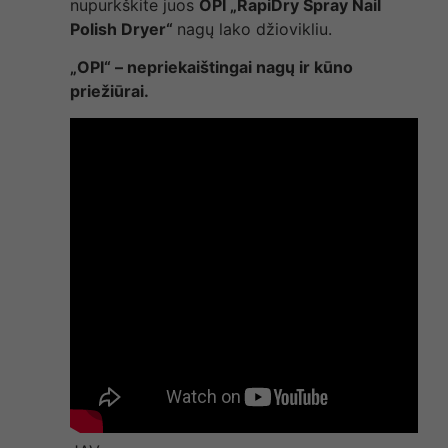
nupurkškite juos
OPI „RapiDry Spray Nail
Polish Dryer“
nagų lako džiovikliu.
„OPI“ – nepriekaištingai nagų ir kūno
priežiūrai.