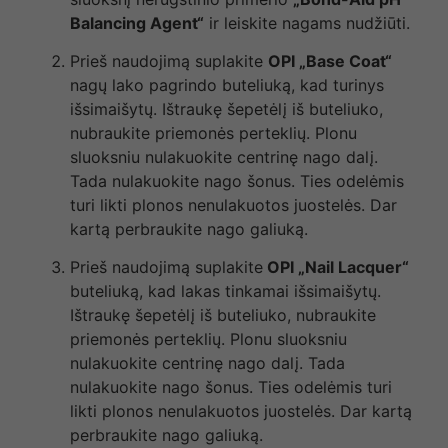
Balancing Agent“
ir leiskite nagams nudžiūti.
Prieš naudojimą suplakite
OPI „Base Coat“
nagų lako pagrindo buteliuką, kad turinys
išsimaišytų. Ištraukę šepetėlį iš buteliuko,
nubraukite priemonės perteklių. Plonu
sluoksniu nulakuokite centrinę nago dalį.
Tada nulakuokite nago šonus. Ties odelėmis
turi likti plonos nenulakuotos juostelės. Dar
kartą perbraukite nago galiuką.
Prieš naudojimą suplakite
OPI „Nail Lacquer“
buteliuką, kad lakas tinkamai išsimaišytų.
Ištraukę šepetėlį iš buteliuko, nubraukite
priemonės perteklių. Plonu sluoksniu
nulakuokite centrinę nago dalį. Tada
nulakuokite nago šonus. Ties odelėmis turi
likti plonos nenulakuotos juostelės. Dar kartą
perbraukite nago galiuką.