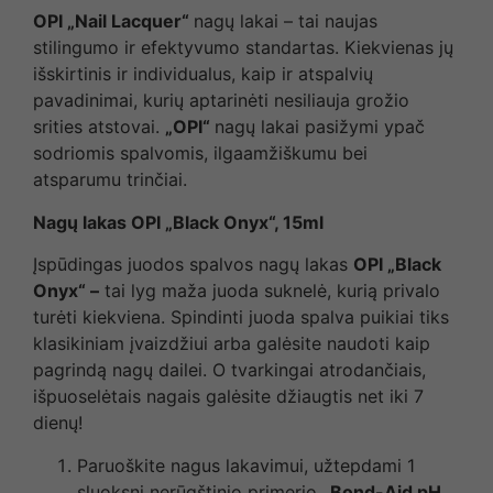
OPI „Nail Lacquer“
nagų lakai – tai naujas
stilingumo ir efektyvumo standartas. Kiekvienas jų
išskirtinis ir individualus, kaip ir atspalvių
pavadinimai, kurių aptarinėti nesiliauja grožio
srities atstovai.
„OPI“
nagų lakai pasižymi ypač
sodriomis spalvomis, ilgaamžiškumu bei
atsparumu trinčiai.
Nag
ų
lakas OPI „Black Onyx“, 15ml
Įspūdingas juodos spalvos nagų lakas
OPI „Black
Onyx“ –
tai lyg maža juoda suknelė, kurią privalo
turėti kiekviena. Spindinti juoda spalva puikiai tiks
klasikiniam įvaizdžiui arba galėsite naudoti kaip
pagrindą nagų dailei. O tvarkingai atrodančiais,
išpuoselėtais nagais galėsite džiaugtis net iki 7
dienų!
Paruoškite nagus lakavimui, užtepdami 1
sluoksnį nerūgštinio primerio
„Bond-Aid pH