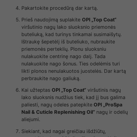
Pakartokite procedūrą dar kartą.
Prieš naudojimą suplakite
OPI „Top Coat“
viršutinio nagų lako sluoksnio priemonės
buteliuką, kad turinys tinkamai susimaišytų.
Ištraukę šepetėlį iš buteliuko, nubraukite
priemonės perteklių. Plonu sluoksniu
nulakuokite centrinę nago dalį. Tada
nulakuokite nago šonus. Ties odelėmis turi
likti plonos nenulakuotos juostelės. Dar kartą
perbraukite nago galiuką.
Kai užteptas
OPI „Top Coat“
viršutinis nagų
lako sluoksnis nudžius tiek, kad jį bus galima
paliesti, nagų odeles patepkite
OPI „ProSpa
Nail
& Cuticle Replenishing Oil”
nagų ir odelių
aliejumi.
Siekiant, kad nagai greičiau išdžiūtų,