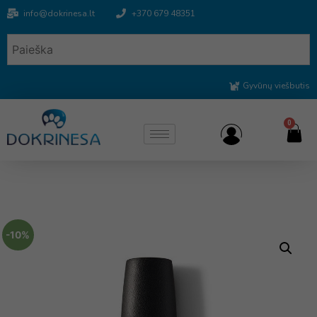
info@dokrinesa.lt
+370 679 48351
Gyvūnų viešbutis
0
-10%