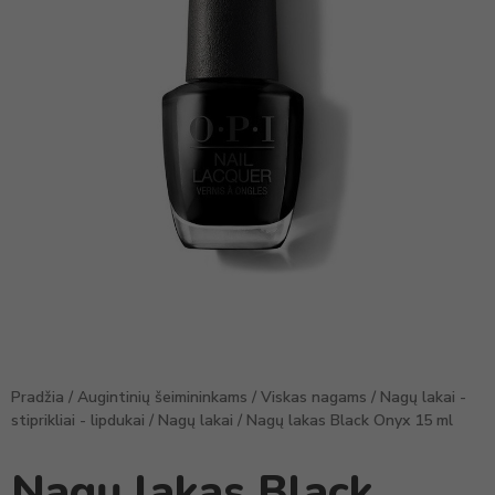
Pradžia
/
Augintinių šeimininkams
/
Viskas nagams
/
Nagų lakai -
stiprikliai - lipdukai
/
Nagų lakai
/ Nagų lakas Black Onyx 15 ml
Nagų lakas Black