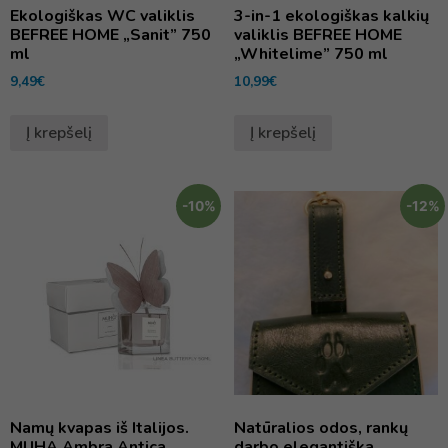
Ekologiškas WC valiklis
3-in-1 ekologiškas kalkių
BEFREE HOME „Sanit” 750
valiklis BEFREE HOME
ml
„Whitelime” 750 ml
9,49
€
10,99
€
Į krepšelį
Į krepšelį
-10%
-12%
Namų kvapas iš Italijos.
Natūralios odos, rankų
MUHA Ambra Antica
darbo elegantiška