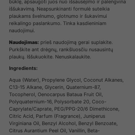
būklę, apsaugoti juos nuo išsausėjimo ir palengvina
iššukavimą. Neapsunkinanti formulė suteikia
plaukams švelnumo, glotnumo ir šukavimui
reikalingo paslankumo. Tinka kasdieniniam
naudojimui.
Naudojimas:
prieš naudojimą gerai suplakite.
Purkškite ant drėgnų, rankšluosčiu nusausintų
plaukų. Iššukuokite. Nenuskalaukite.
Ingredients
:
Aqua (Water), Propylene Glycol, Coconut Alkanes,
C13-15 Alkane, Glycerin, Quaternium-87,
Tocopherol, Oenocarpus Bataua Fruit Oil,
Polyquaternium-16, Polysorbate 20, Coco-
Caprylate/Caprate, PEG/PPG-20/6 Dimethicone,
Citric Acid, Parfum (Fragrance), Juniperus
Virginiana Oil, Benzyl Alcohol, Benzyl Benzoate,
Citrus Aurantium Peel Oil, Vanillin, Beta-