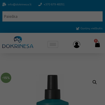
info@dokrinesa.lt
+370 679 48351
Gyvūnų viešbutis
0
-15%