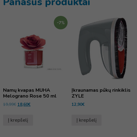
Panašūs produktai
-7%
Namų kvapas MUHA
Įkraunamas pūkų rinkiklis
Melograno Rose 50 ml
ZYLE
19,99
€
18,60
€
12,90
€
Į krepšelį
Į krepšelį