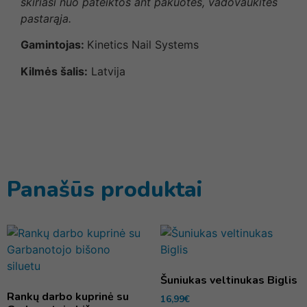
skiriasi nuo pateiktos ant pakuotės, vadovaukitės
pastarąja.
Gamintojas:
Kinetics Nail Systems
Kilmės šalis:
Latvija
Panašūs produktai
Šuniukas veltinukas Biglis
Rankų darbo kuprinė su
16,99
€