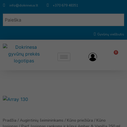
info@dokrinesa.lt
+370 679 48351
Gyvūnų viešbutis
0
Pradžia
/
Augintinių šeimininkams
/
Kūno priežiūra
/
Kūno
losjonas
/ Parf. losjonas rankoms ir kūnui Amber & Vanilla 250 ml