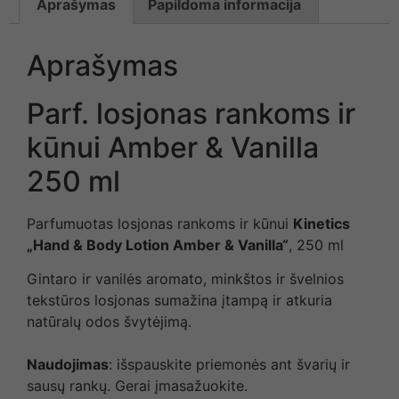
Aprašymas
Papildoma informacija
Aprašymas
Parf. losjonas rankoms ir
kūnui Amber & Vanilla
250 ml
Parfumuotas losjonas rankoms ir kūnui
Kinetics
„Hand & Body Lotion Amber & Vanilla“
, 250 ml
Gintaro ir vanilės aromato, minkštos ir švelnios
tekstūros losjonas sumažina įtampą ir atkuria
natūralų odos švytėjimą.
Naudojimas
: išspauskite priemonės ant švarių ir
sausų rankų. Gerai įmasažuokite.