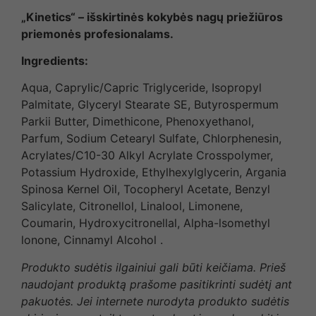
„Kinetics“ – išskirtinės kokybės nagų priežiūros
priemonės profesionalams.
Ingredients:
Aqua, Caprylic/Capric Triglyceride, Isopropyl
Palmitate, Glyceryl Stearate SE, Butyrospermum
Parkii Butter, Dimethicone, Phenoxyethanol,
Parfum, Sodium Cetearyl Sulfate, Chlorphenesin,
Acrylates/C10-30 Alkyl Acrylate Crosspolymer,
Potassium Hydroxide, Ethylhexylglycerin, Argania
Spinosa Kernel Oil, Tocopheryl Acetate, Benzyl
Salicylate, Citronellol, Linalool, Limonene,
Coumarin, Hydroxycitronellal, Alpha-lsomethyl
lonone, Cinnamyl Alcohol .
Produkto sudėtis ilgainiui gali būti keičiama. Prieš
naudojant produktą prašome pasitikrinti sudėtį ant
pakuotės. Jei internete nurodyta produkto sudėtis