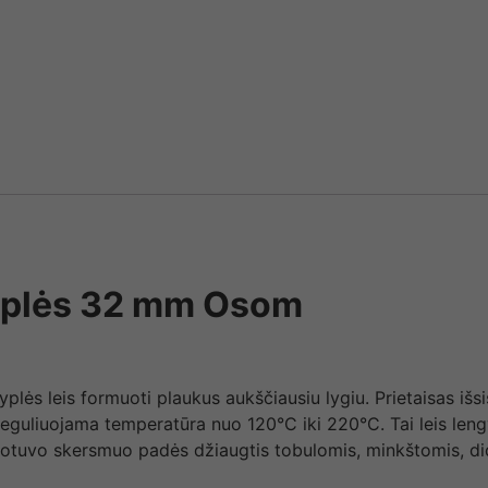
yplės 32 mm Osom
yplės leis formuoti plaukus aukščiausiu lygiu. Prietaisas išs
eguliuojama temperatūra nuo 120°C iki 220°C. Tai leis leng
otuvo skersmuo padės džiaugtis tobulomis, minkštomis, d