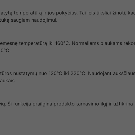
tytą temperatūrą ir jos pokyčius. Tai leis tiksliai žinoti,
gtuką saugiam naudojimui.
 žemesnę temperatūrą iki 160°C. Normaliems plaukams reko
20°C.
ūros nustatymų nuo 120°C iki 220°C. Naudojant aukščiausią t
laukais.
ų. Ši funkcija prailgina produkto tarnavimo ilgį ir užtikrina