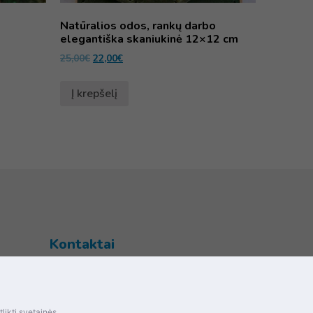
Natūralios odos, rankų darbo
elegantiška skaniukinė 12×12 cm
25,00
€
22,00
€
Į krepšelį
Kontaktai
Šventupės g. 28, Kaunas, Lietuva
+370 (672) 27 650
likti svetainės