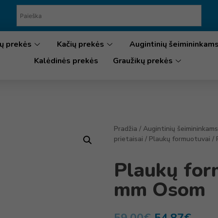
ų prekės
Kačių prekės
Augintinių šeimininkam
Kalėdinės prekės
Graužikų prekės
Pradžia
/
Augintinių šeimininkams
prietaisai
/
Plaukų formuotuvai
/ 
Plaukų for
mm Osom