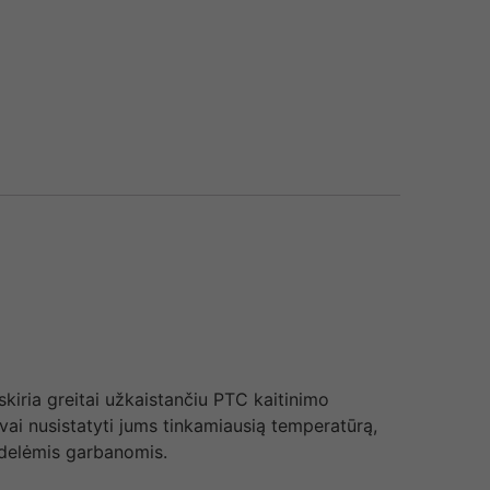
iskiria greitai užkaistančiu PTC kaitinimo
vai nusistatyti jums tinkamiausią temperatūrą,
idelėmis garbanomis.