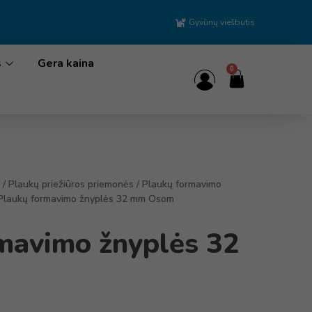
Gyvūnų viešbutis
s
Gera kaina
0
/
Plaukų priežiūros priemonės
/
Plaukų formavimo
Plaukų formavimo žnyplės 32 mm Osom
mavimo žnyplės 32