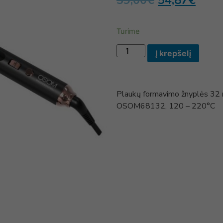
59,00
€
54,87
€
Turime
Į krepšelį
Plaukų formavimo žnyplės 32 
OSOM68132, 120 – 220°C