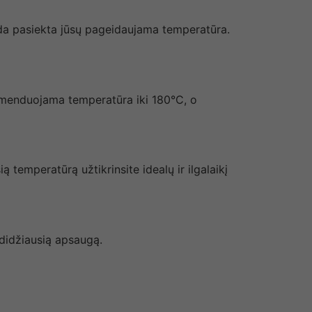
 kada pasiekta jūsų pageidaujama temperatūra.
menduojama temperatūra iki 180°C, o
emperatūrą užtikrinsite idealų ir ilgalaikį
 didžiausią apsaugą.