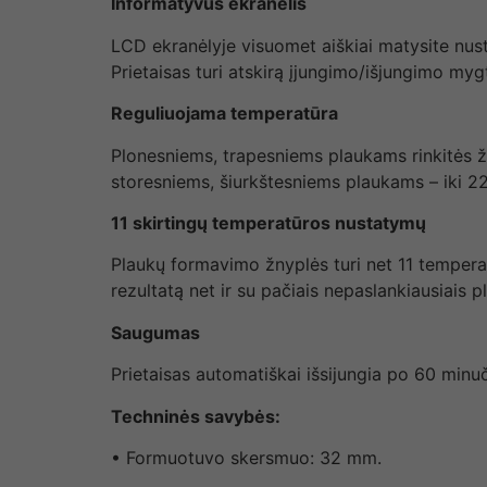
Informatyvus ekranėlis
LCD ekranėlyje visuomet aiškiai matysite nusta
Prietaisas turi atskirą įjungimo/išjungimo my
Reguliuojama temperatūra
Plonesniems, trapesniems plaukams rinkitės
storesniems, šiurkštesniems plaukams – iki 2
11 skirtingų temperatūros nustatymų
Plaukų formavimo žnyplės turi net 11 temperat
rezultatą net ir su pačiais nepaslankiausiais p
Saugumas
Prietaisas automatiškai išsijungia po 60 minuči
Techninės savybės:
• Formuotuvo skersmuo: 32 mm.