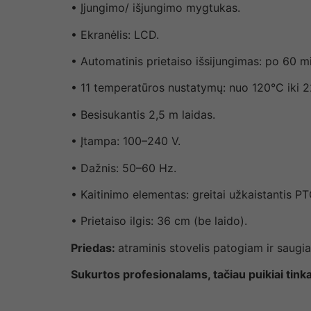
• Įjungimo/ išjungimo mygtukas.
• Ekranėlis: LCD.
• Automatinis prietaiso išsijungimas: po 60 mi
• 11 temperatūros nustatymų: nuo 120°C iki 
• Besisukantis 2,5 m laidas.
• Įtampa: 100–240 V.
• Dažnis: 50–60 Hz.
• Kaitinimo elementas: greitai užkaistantis PT
• Prietaiso ilgis: 36 cm (be laido).
Priedas:
atraminis stovelis patogiam ir saugia
Sukurtos profesionalams, tačiau puikiai tin