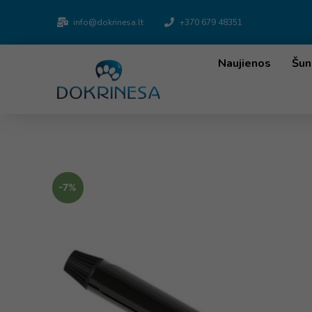
info@dokrinesa.lt
+370 679 48351
Naujienos
Šun
-7%