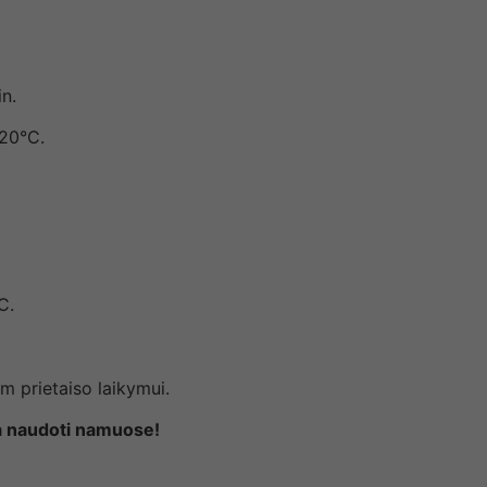
n.
220°C.
C.
m prietaiso laikymui.
ka naudoti namuose!