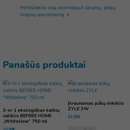
Peržiūrėkite visą dokrinesa.lt serumų, aliejų,
losjonų asortimentą →
Panašūs produktai
Įkraunamas pūkų rinkiklis
ZYLE 3W
3-in-1 ekologiškas kalkių
valiklis BEFREE HOME
12,90
€
„Whitelime” 750 ml
10,99
€