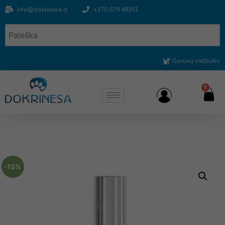
info@dokrinesa.lt
+370 679 48351
Gyvūnų viešbutis
0
-15%