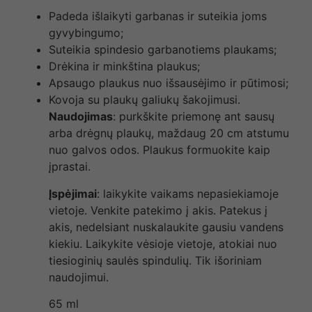
Padeda išlaikyti garbanas ir suteikia joms
gyvybingumo;
Suteikia spindesio garbanotiems plaukams;
Drėkina ir minkština plaukus;
Apsaugo plaukus nuo išsausėjimo ir pūtimosi;
Kovoja su plaukų galiukų šakojimusi.
Naudojimas
: purkškite priemonę ant sausų
arba drėgnų plaukų, maždaug 20 cm atstumu
nuo galvos odos. Plaukus formuokite kaip
įprastai.
Įspėjimai
: laikykite vaikams nepasiekiamoje
vietoje. Venkite patekimo į akis. Patekus į
akis, nedelsiant nuskalaukite gausiu vandens
kiekiu. Laikykite vėsioje vietoje, atokiai nuo
tiesioginių saulės spindulių. Tik išoriniam
naudojimui.
65 ml