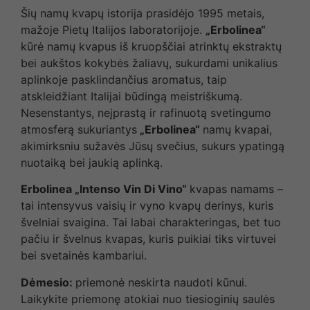
Šių namų kvapų istorija prasidėjo 1995 metais,
mažoje Pietų Italijos laboratorijoje.
„Erbolinea“
kūrė namų kvapus iš kruopščiai atrinktų ekstraktų
bei aukštos kokybės žaliavų, sukurdami unikalius
aplinkoje pasklindančius aromatus, taip
atskleidžiant Italijai būdingą meistriškumą.
Nesenstantys, neįprastą ir rafinuotą svetingumo
atmosferą sukuriantys
„Erbolinea“
namų kvapai,
akimirksniu sužavės Jūsų svečius, sukurs ypatingą
nuotaiką bei jaukią aplinką.
Erbolinea „Intenso Vin Di Vino“
kvapas namams –
tai intensyvus vaisių ir vyno kvapų derinys, kuris
švelniai svaigina. Tai labai charakteringas, bet tuo
pačiu ir švelnus kvapas, kuris puikiai tiks virtuvei
bei svetainės kambariui.
Dėmesio:
priemonė neskirta naudoti kūnui.
Laikykite priemonę atokiai nuo tiesioginių saulės