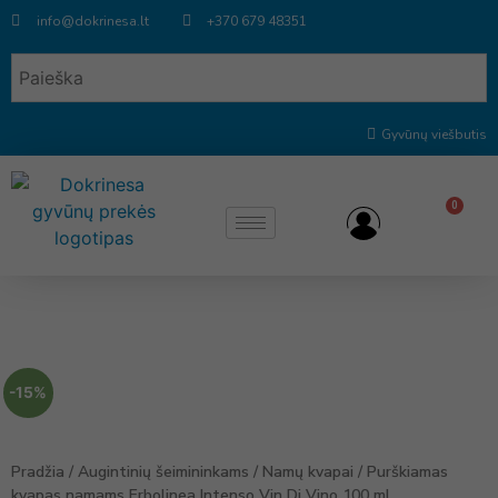
info@dokrinesa.lt
+370 679 48351
Gyvūnų viešbutis
0
-15%
Pradžia
/
Augintinių šeimininkams
/
Namų kvapai
/ Purškiamas
kvapas namams Erbolinea Intenso Vin Di Vino 100 ml