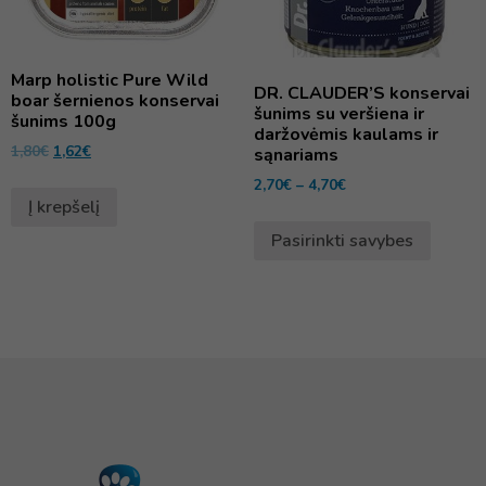
Marp holistic Pure Wild
DR. CLAUDER’S konservai
boar šernienos konservai
šunims su veršiena ir
šunims 100g
daržovėmis kaulams ir
1,80
€
1,62
€
sąnariams
2,70
€
–
4,70
€
Į krepšelį
Pasirinkti savybes