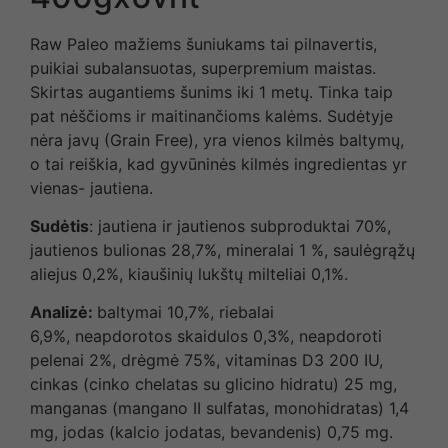
Raw Paleo mažiems šuniukams tai pilnavertis,
puikiai subalansuotas, superpremium maistas.
Skirtas augantiems šunims iki 1 metų. Tinka taip
pat nėščioms ir maitinančioms kalėms. Sudėtyje
nėra javų (Grain Free), yra vienos kilmės baltymų,
o tai reiškia, kad gyvūninės kilmės ingredientas yr
vienas- jautiena.
Sudėtis
: jautiena ir jautienos subproduktai 70%,
jautienos bulionas 28,7%, mineralai 1 %, saulėgrąžų
aliejus 0,2%, kiaušinių lukštų milteliai 0,1%.
Analizė:
baltymai 10,7%, riebalai
6,9%, neapdorotos skaidulos 0,3%, neapdoroti
pelenai 2%, drėgmė 75%, vitaminas D3 200 IU,
cinkas (cinko chelatas su glicino hidratu) 25 mg,
manganas (mangano II sulfatas, monohidratas) 1,4
mg, jodas (kalcio jodatas, bevandenis) 0,75 mg.