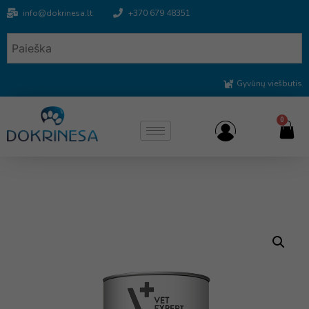
info@dokrinesa.lt
+370 679 48351
Gyvūnų viešbutis
0