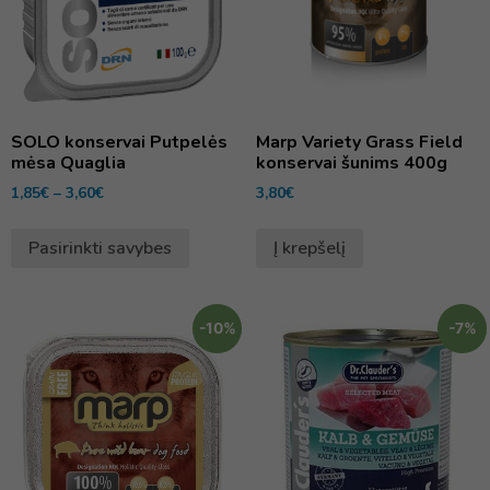
SOLO konservai Putpelės
Marp Variety Grass Field
mėsa Quaglia
konservai šunims 400g
1,85
€
–
3,60
€
3,80
€
Pasirinkti savybes
Į krepšelį
-10%
-7%