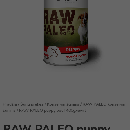
Pradžia
/
Šunų prekės
/
Konservai šunims
/
RAW PALEO konservai
šunims
/ RAW PALEO puppy beef 400gx6vnt
RAW PALEO puppy