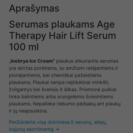
Aprašymas
Serumas plaukams Age
Therapy Hair Lift Serum
100 ml
„
Inebrya Ice Cream“
plaukus atkuriantis serumas
yra skirtas porėtiems, su amžiumi retėjantiems ir
plonėjantiems, bei chemiškai pažeistiems
plaukams. Plaukai tampa neįtikėtinai minkšti,
žvilgantys bei švelnūs it šilkas. Priemonė puikiai
tinka balintiems arba sruogelėmis šviesintiems
plaukams. Nepalieka riebumo pėdsakų ant plaukų
ir jų neapsunkina.
Peržiūrėkite visą dokrinesa.lt serumų, aliejų,
losjonų asortimentą →