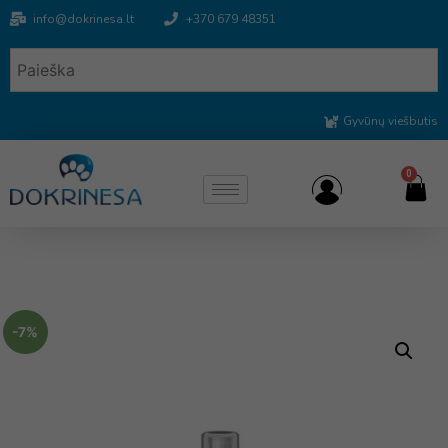
info@dokrinesa.lt
+370 679 48351
Gyvūnų viešbutis
0
-7%