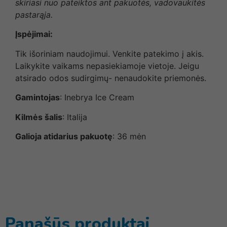
skiriasi nuo pateiktos ant pakuotės, vadovaukitės
pastarąja.
Įspėjimai:
Tik išoriniam naudojimui. Venkite patekimo į akis.
Laikykite vaikams nepasiekiamoje vietoje. Jeigu
atsirado odos sudirgimų- nenaudokite priemonės.
Gamintojas
: Inebrya Ice Cream
Kilmės šalis
: Italija
Galioja atidarius pakuotę
: 36 mėn
Panašūs produktai