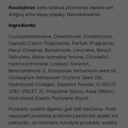
Naudojimas
: kelis lašelius priemonės tepkite ant
drėgnų arba sausų plaukų. Nenuskalaukite.
Ingredients:
Cyclopentasiloxane, Dimethicone, Dimethiconol,
Caprylic/Capric Triglyceride, Parfum (Fragrance),
Hexyl Cinnamal, Bumetrizole, Limonene, Benzyl
Salicylate, Alpha-Isomethyl Ionone, Citronellol,
Hydroxycitronellal, Linalool, Geraniol,
Benzophenone-3, Gossypium herbaceum seed oil,
(Gossypium Herbaceum (Cotton) Seed Oil),
Hydrolyzed Collagen, Sapphire Powder, CI 60725
(D&C VIOLET 2), Propylene Glycol, Aqua (Water),
Hydrolyzed Elastin, Pentylene Glycol.
Produkto sudėtis ilgainiui gali būti keičiama. Prieš
naudojant produktą prašome pasitikrinti sudėtį ant
pakuotės. Jei internete nurodyta produkto sudėtis