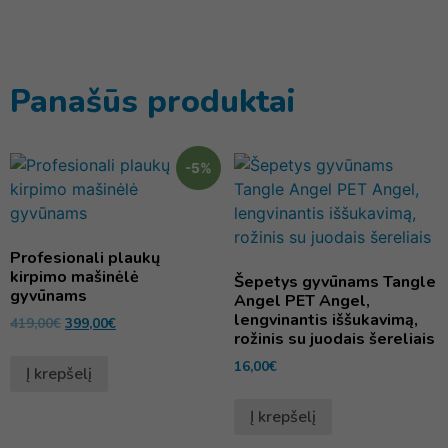
Panašūs produktai
-5%
Profesionali plaukų
kirpimo mašinėlė
Šepetys gyvūnams Tangle
gyvūnams
Angel PET Angel,
lengvinantis iššukavimą,
419,00
€
399,00
€
rožinis su juodais šereliais
16,00
€
Į krepšelį
Į krepšelį