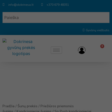
info@dokrinesa.lt
+370 679 48351
Gyvūnų viešbutis
0
Pradžia
/
Šunų prekės
/
Priežiūros priemonės
šunims
/
Kondicionieriai šunims
/
So Posh kondicionieriai