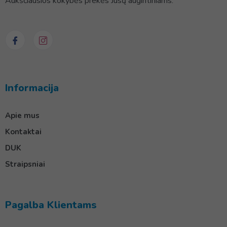
Aukščiausios kokybės prekės Jūsų augintiniams.
Informacija
Apie mus
Kontaktai
DUK
Straipsniai
Pagalba Klientams