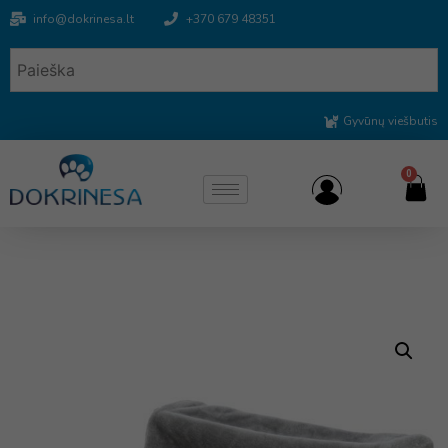
info@dokrinesa.lt
+370 679 48351
Gyvūnų viešbutis
0