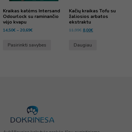
Kraikas katėms Intersand
Kačių kraikas Tofu su
Odourlock su raminančio
žaliosios arbatos
vėjo kvapu
ekstraktu
14,50
€
–
20,69
€
11,99
€
8,00
€
Pasirinkti savybes
Daugiau