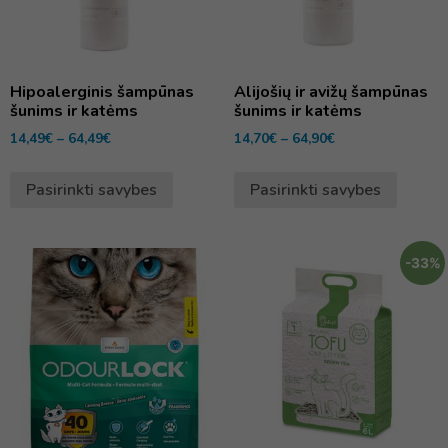
Hipoalerginis šampūnas
Alijošių ir avižų šampūnas
šunims ir katėms
šunims ir katėms
14,49
€
–
64,49
€
14,70
€
–
64,90
€
Pasirinkti savybes
Pasirinkti savybes
-33%