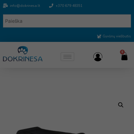
info@dokrinesa.lt
+370 679 48351
Gyvūnų viešbutis
0