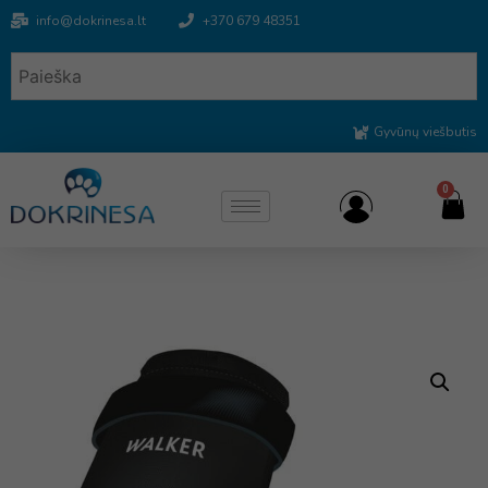
info@dokrinesa.lt
+370 679 48351
Gyvūnų viešbutis
0