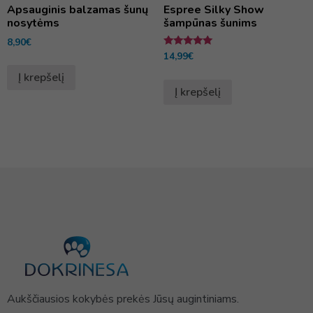
Apsauginis balzamas šunų
Espree Silky Show
nosytėms
šampūnas šunims
8,90
€
Įvertinimas:
14,99
€
5.00
iš 5
Į krepšelį
Į krepšelį
Aukščiausios kokybės prekės Jūsų augintiniams.