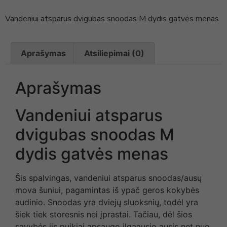
Vandeniui atsparus dvigubas snoodas M dydis gatvės menas
Aprašymas
Atsiliepimai (0)
Aprašymas
Vandeniui atsparus
dvigubas snoodas M
dydis gatvės menas
Šis spalvingas, vandeniui atsparus snoodas/ausų
mova šuniui, pagamintas iš ypač geros kokybės
audinio. Snoodas yra dviejų sluoksnių, todėl yra
šiek tiek storesnis nei įprastai. Tačiau, dėl šios
sąvybės jis puikiai apsaugo ilgaausio ausis net nuo