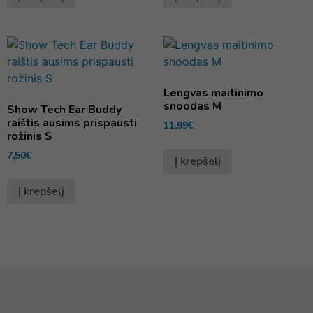
Lengvas maitinimo
snoodas M
Show Tech Ear Buddy
raištis ausims prispausti
11,99
€
rožinis S
7,50
€
Į krepšelį
Į krepšelį