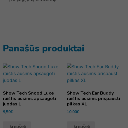
Panašūs produktai
Show Tech Snood Luxe
Show Tech Ear Buddy
raištis ausims apsaugoti
raištis ausims prispausti
juodas L
pilkas XL
9,50
€
10,00
€
Į krepšelį
Į krepšelį