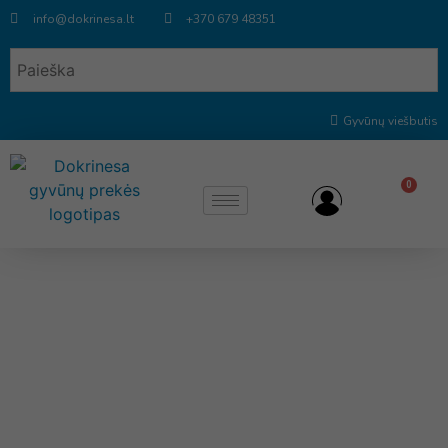
info@dokrinesa.lt
+370 679 48351
Gyvūnų viešbutis
0