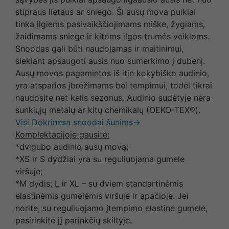
stipraus lietaus ar sniego. Ši ausų mova puikiai
tinka ilgiems pasivaikščiojimams miške, žygiams,
žaidimams sniege ir kitoms ilgos trumės veikloms.
Snoodas gali būti naudojamas ir maitinimui,
siekiant apsaugoti ausis nuo sumerkimo į dubenį.
Ausų movos pagamintos iš itin kokybiško audinio,
yra atsparios įbrėžimams bei tempimui, todėl tikrai
naudosite net kelis sezonus. Audinio sudėtyje nėra
sunkiųjų metalų ar kitų chemikalų (OEKO-TEX®).
Visi Dokrinesa snoodai šunims→
Komplektacijoje gausite:
*dvigubo audinio ausų movą;
*XS ir S dydžiai yra su reguliuojama gumele
viršuje;
*M dydis; L ir XL – su dviem standartinėmis
elastinėmis gumelėmis viršuje ir apačioje. Jei
norite, su reguliuojamo įtempimo elastine gumele,
pasirinkite jį parinkčių skiltyje.