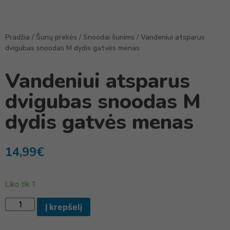
Pradžia
/
Šunų prekės
/
Snoodai šunims
/ Vandeniui atsparus
dvigubas snoodas M dydis gatvės menas
Vandeniui atsparus
dvigubas snoodas M
dydis gatvės menas
14,99
€
Liko tik 1
Į krepšelį