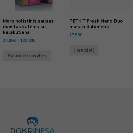
Marp holistinis sausas
PETKIT Fresh Nano Duo
maistas katėms su
maisto dubenėlis
kalakutiena
17,50
€
24,00
€
–
120,00
€
Į krepšelį
Pasirinkti savybes