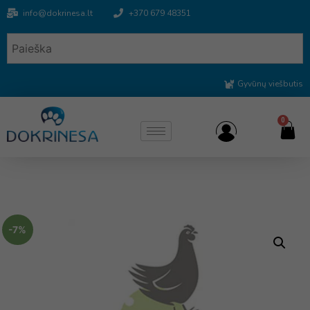
info@dokrinesa.lt
+370 679 48351
Gyvūnų viešbutis
0
-7%