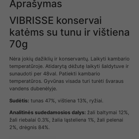
Aprašymas
VIBRISSE konservai
katėms su tunu ir vištiena
70g
Nėra jokių dažiklių ir konservantų. Laikyti kambario
temperatūroje. Atidarytą dėžutę laikyti šaldytuve ir
sunaudoti per 48val. Patiekti kambario
temperatūros. Gyvūnas visada turi turėti švaraus
vandens dubenėlyje.
Sudėtis:
tunas 47%, vištiena 13%, ryžiai.
Analitinės sudedamosios dalys:
žali baltymai 12%,
žali riebalai 0.3%, žalia ląsteliena 1%, žali pelenai
2%, drėgnis 84%.