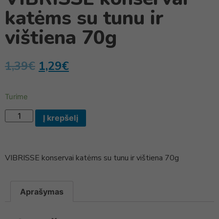
katėms su tunu ir
vištiena 70g
1,39
€
1,29
€
Turime
Į krepšelį
VIBRISSE konservai katėms su tunu ir vištiena 70g
Aprašymas