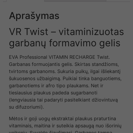
Aprašymas
VR Twist – vitaminizuotas
garbanų formavimo gelis
EVA Professional VITAMIN RECHARGE Twist.
Garbanas formuojantis gelis. Skirtas standžioms,
tvirtoms garbanoms. Sukuria puikų, ilgai išliekantį
šukuosenos užbaigimą. Puikiai tinka banguotiems,
garbanotiems ir afro tipo plaukams. Net ir
tiesiausius plaukus padeda sugarbanoti
(lengviausia tai padaryti pasitelkiant džiovintuvą
su difuzoriumi).
Mėtos ir goji uogų ekstraktai plaukus praturtina
vitaminais, maitina ir suteikia apsaugą nuo išorinių
veiksnių. Suvaldo šiaušimąsi. Garbanos tampa