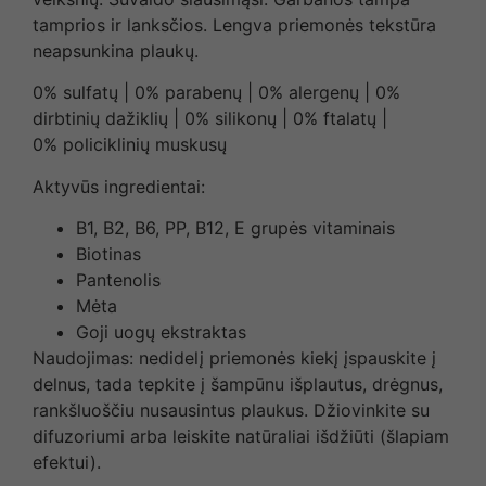
tamprios ir lanksčios. Lengva priemonės tekstūra
neapsunkina plaukų.
0% sulfatų | 0% parabenų | 0% alergenų | 0%
dirbtinių dažiklių | 0% silikonų | 0% ftalatų |
0% policiklinių muskusų
Aktyvūs ingredientai:
B1, B2, B6, PP, B12, E grupės vitaminais
Biotinas
Pantenolis
Mėta
Goji uogų ekstraktas
Naudojimas:
nedidelį priemonės kiekį įspauskite į
delnus, tada tepkite į šampūnu išplautus, drėgnus,
rankšluoščiu nusausintus plaukus. Džiovinkite su
difuzoriumi arba leiskite natūraliai išdžiūti (šlapiam
efektui).