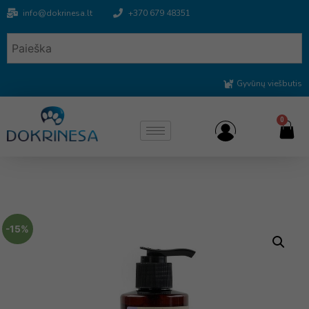
info@dokrinesa.lt
+370 679 48351
Gyvūnų viešbutis
0
-15%