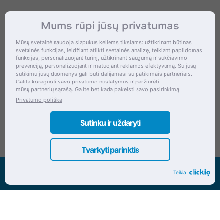
Mums rūpi jūsų privatumas
Kontaktai
Mūsų svetainė naudoja slapukus keliems tikslams: užtikrinant būtinas
svetainės funkcijas, leidžiant atlikti svetainės analizę, teikiant papildomas
Šventupės g. 28, Kaunas, Lietuva
funkcijas, personalizuojant turinį, užtikrinant saugumą ir sukčiavimo
prevenciją, personalizuojant ir matuojant reklamos efektyvumą. Su jūsų
+370 (672) 27 650
sutikimu jūsų duomenys gali būti dalijamasi su patikimais partneriais.
Galite koreguoti savo
privatumo nustatymus
ir peržiūrėti
info@dokrinesa.lt
mūsų partnerių sąrašą
. Galite bet kada pakeisti savo pasirinkimą.
Privatumo politika
MB PETHOMEPEOPLE
Įmonės kodas: 305695822
Sutinku ir uždaryti
Tvarkyti parinktis
Visos teisės saugomos www.dokrinesa.lt
Teikia