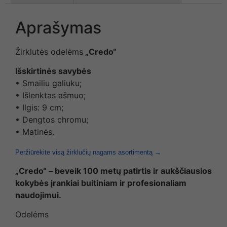
Aprašymas
Žirklutės odelėms
„Credo“
Išskirtinės savybės
• Smailiu galiuku;
• Išlenktas ašmuo;
• Ilgis: 9 cm;
• Dengtos chromu;
• Matinės.
Peržiūrėkite visą žirklučių nagams asortimentą →
„Credo“ – beveik 100 metų patirtis ir aukščiausios
kokybės įrankiai buitiniam ir profesionaliam
naudojimui.
Odelėms