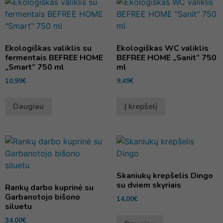
Ekologiškas valiklis su
Ekologiškas WC valiklis
fermentais BEFREE HOME
BEFREE HOME „Sanit” 750
„Smart” 750 ml
ml
10,99
€
9,49
€
Daugiau
Į krepšelį
Skaniukų krepšelis Dingo
su dviem skyriais
Rankų darbo kuprinė su
Garbanotojo bišono
14,00
€
siluetu
34,00
€