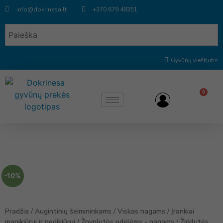
info@dokrinesa.lt
+370 679 48351
Gyvūnų viešbutis
0
-10%
Pradžia
/
Augintinių šeimininkams
/
Viskas nagams
/
Įrankiai
manikiūrui ir pedikiūrui
/
Žnyplutės odelėms - nagams
/ Žirklutės