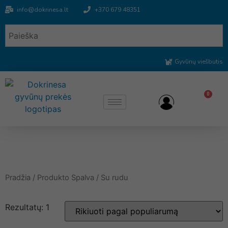
info@dokrinesa.lt
+370 679 48351
Gyvūnų viešbutis
0
Pradžia
/ Produkto Spalva / Su rudu
Rezultatų: 1