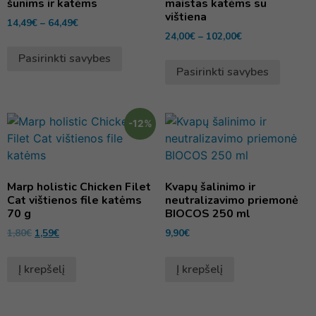
šunims ir katėms
maistas katėms su
vištiena
14,49
€
–
64,49
€
24,00
€
–
102,00
€
Pasirinkti savybes
Pasirinkti savybes
-12%
Marp holistic Chicken Filet
Kvapų šalinimo ir
Cat vištienos file katėms
neutralizavimo priemonė
70 g
BIOCOS 250 ml
1,80
€
1,59
€
9,90
€
Į krepšelį
Į krepšelį