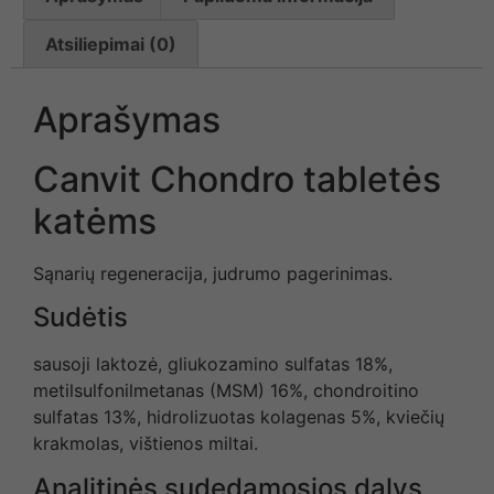
Atsiliepimai (0)
Aprašymas
Canvit Chondro tabletės
katėms
Sąnarių regeneracija, judrumo pagerinimas.
Sudėtis
sausoji laktozė, gliukozamino sulfatas 18%,
metilsulfonilmetanas (MSM) 16%, chondroitino
sulfatas 13%, hidrolizuotas kolagenas 5%, kviečių
krakmolas, vištienos miltai.
Analitinės sudedamosios dalys