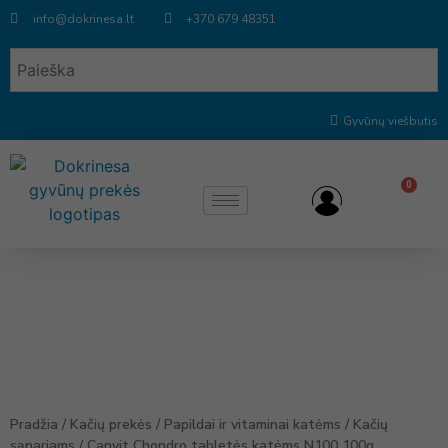
info@dokrinesa.lt
+370 679 48351
Gyvūnų viešbutis
0
Pradžia
/
Kačių prekės
/
Papildai ir vitaminai katėms
/
Kačių
sąnariams
/ Canvit Chondro tabletės katėms N100 100g