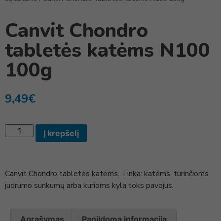
Canvit Chondro
tabletės katėms N100
100g
9,49
€
Į krepšelį
Canvit Chondro tabletės katėms. Tinka: katėms, turinčioms
judrumo sunkumų arba kurioms kyla toks pavojus.
Aprašymas
Papildoma informacija