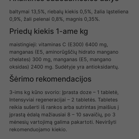
baltymai 13,5%, riebalų kiekis 0,5%, žalia ląsteliena
0,9%, žali pelenai 0,8%, magnis 0,35%.
Priedų kiekis 1-ame kg
maistingieji: vitaminas C (E300) 6400 mg,
manganas (E5, aminorūgščių hidrato mangano
chelates) 300 mg, manganas (E5, mangano
oksidas) 2400 mg. Sudėtyje yra antioksidantų.
Šėrimo rekomendacijos
3-ims kg kūno svorio: Įprasta doze – 1 tabletė,
Intensyviai regeneracijai – 2 tabletės. Tabletes
reikia sušerti iš rankos arba sutrintas įmaišius į
įprastą ėdalą mažiausiai 8 – 10 savaičių, po 3
mėnesių vartojimą galima pakartoti. Neviršyti
rekomenduojamo kiekio.