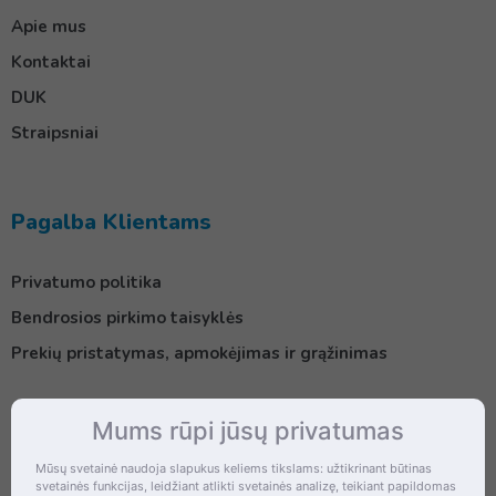
Apie mus
Kontaktai
DUK
Straipsniai
Pagalba Klientams
Privatumo politika
Bendrosios pirkimo taisyklės
Prekių pristatymas, apmokėjimas ir grąžinimas
Mums rūpi jūsų privatumas
Kontaktai
Mūsų svetainė naudoja slapukus keliems tikslams: užtikrinant būtinas
svetainės funkcijas, leidžiant atlikti svetainės analizę, teikiant papildomas