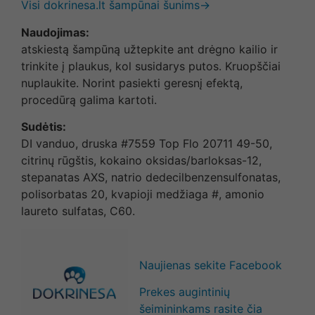
Visi dokrinesa.lt šampūnai šunims→
Naudojimas:
atskiestą šampūną užtepkite ant drėgno kailio ir
trinkite į plaukus, kol susidarys putos. Kruopščiai
nuplaukite. Norint pasiekti geresnį efektą,
procedūrą galima kartoti.
Sudėtis:
DI vanduo, druska #7559 Top Flo 20711 49-50,
citrinų rūgštis, kokaino oksidas/barloksas-12,
stepanatas AXS, natrio dedecilbenzensulfonatas,
polisorbatas 20, kvapioji medžiaga #, amonio
laureto sulfatas, C60.
Naujienas sekite Facebook
Prekes augintinių
šeimininkams rasite čia