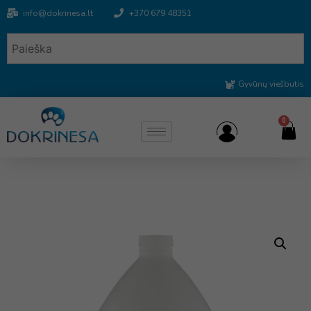
info@dokrinesa.lt
+370 679 48351
Gyvūnų viešbutis
0