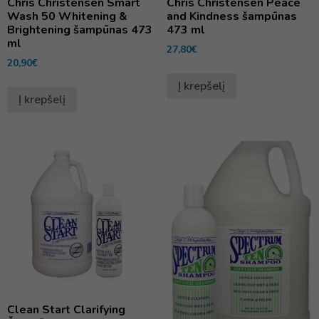
Chris Christensen Smart
Chris Christensen Peace
Wash 50 Whitening &
and Kindness šampūnas
Brightening šampūnas 473
473 ml
ml
27,80
€
20,90
€
Į krepšelį
Į krepšelį
Clean Start Clarifying