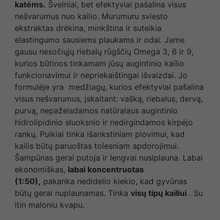
katėms.
Švelniai, bet efektyviai pašalina visus
nešvarumus nuo kailio. Murumuru sviesto
ekstraktas drėkina, minkština ir suteikia
elastingumo sausiems plaukams ir odai. Jame
gausu nesočiųjų riebalų rūgščių Omega 3, 6 ir 9,
kurios būtinos tinkamam jūsų augintinio kailio
funkcionavimui ir nepriekaištingai išvaizdai. Jo
formulėje yra medžiagų, kurios efektyviai pašalina
visus nešvarumus, įskaitant: vašką, riebalus, dervą,
purvą, nepažeisdamos natūralaus augintinio
hidrolipidinio sluoksnio ir nedirgindamos kirpėjo
rankų. Puikiai tinka išankstiniam plovimui, kad
kailis būtų paruoštas tolesniam apdorojimui.
Šampūnas gerai putoja ir lengvai nusiplauna. Labai
ekonomiškas,
labai koncentruotas
(1:50),
pakanka nedidelio kiekio, kad gyvūnas
būtų gerai nuplaunamas. Tinka
visų tipų kailiui
. Su
itin maloniu kvapu.