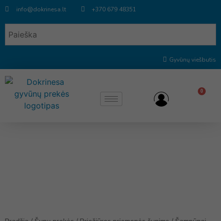
info@dokrinesa.lt
+370 679 48351
Gyvūnų viešbutis
0