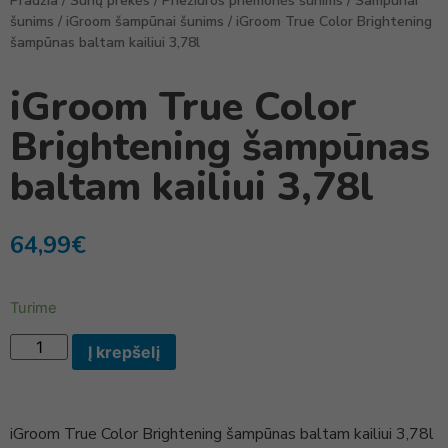
Pradžia
/
Šunų prekės
/
Priežiūros priemonės šunims
/
Šampūnai
šunims
/
iGroom šampūnai šunims
/ iGroom True Color Brightening
šampūnas baltam kailiui 3,78l
iGroom True Color
Brightening šampūnas
baltam kailiui 3,78l
64,99
€
Turime
Į krepšelį
iGroom True Color Brightening šampūnas baltam kailiui 3,78l