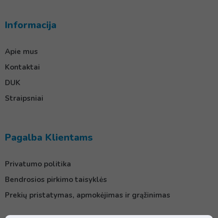
Informacija
Apie mus
Kontaktai
DUK
Straipsniai
Pagalba Klientams
Privatumo politika
Bendrosios pirkimo taisyklės
Prekių pristatymas, apmokėjimas ir grąžinimas