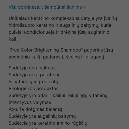
Visi dokrinesa.lt šampūnai šunims→
Unikalaus keratino komplekso sudėtyje yra įvairių
hidrolizuoto keratino ir augalinių baltymų, kurie
puikiai kondicionuoja ir drėkina jūsų augintinio
kailį.
„True Color Brightening Shampoo“ pagerins jūsų
augintinio kailį, padarys jį švelnų ir blizgantį.
Sudėtyje nėra sulfatų
Sudėtyje nėra parabenų
Iš natūralių ingredientų
Ekologiškas produktas
Sudėtyje yra odai ir kailiui reikalingų vitaminų
Intensyvus valymas
Atkuria drėgmės balansą
Sudėtyje yra augalinių baltymų
Sudėtyje yra keratino amino rūgščių