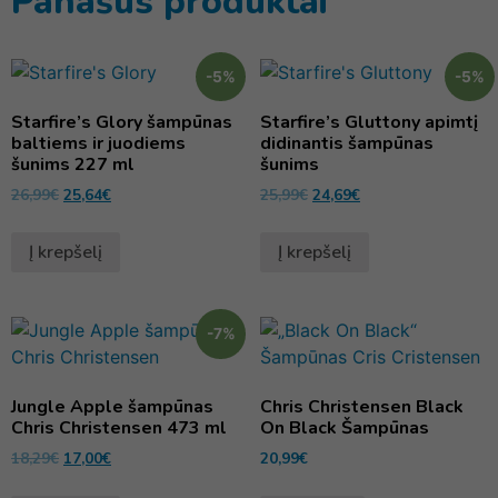
Panašūs produktai
-5%
-5%
Starfire’s Glory šampūnas
Starfire’s Gluttony apimtį
baltiems ir juodiems
didinantis šampūnas
šunims 227 ml
šunims
26,99
€
25,64
€
25,99
€
24,69
€
Į krepšelį
Į krepšelį
-7%
Jungle Apple šampūnas
Chris Christensen Black
Chris Christensen 473 ml
On Black Šampūnas
18,29
€
17,00
€
20,99
€