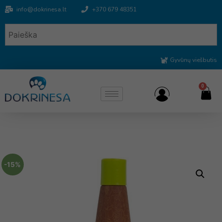
info@dokrinesa.lt
+370 679 48351
Gyvūnų viešbutis
0
-15%