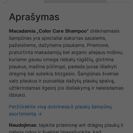
Aprašymas
Macadamia „Color Care Shampoo“
drėkinamasis
šampūnas yra specialiai sukurtas sausiems,
pažeistiems, dažytiems plaukams. Priemonė,
praturtinta makadamijų bei argano aliejaus mišiniu,
kuriame gausu omega riebalų rūgščių, glotnina
plaukus, mažina pūtimąsi, padeda juose išlaikyti
drėgmę bei suteikia blizgesio. Šampūnas švelniai
valo plaukus ir puoselėja dažytų plaukų spalvą,
užtikrindamas ilgesnį jos išsilaikymą ir neleisdamas
išblukti.
Peržiūrėkite visą dokrinesa.lt plaukų šampūnų
asortimentą →
Naudojimas
: tepkite priemonę ant drėgnų plaukų ir
galvos odos ir švelniai įmasažuokite, kad