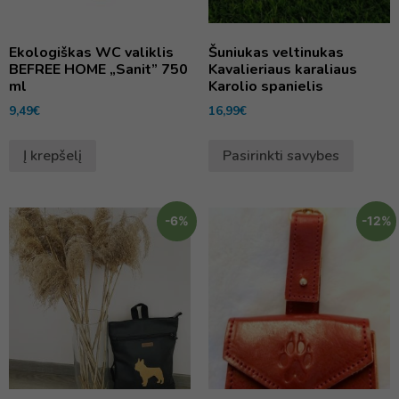
Ekologiškas WC valiklis
Šuniukas veltinukas
BEFREE HOME „Sanit” 750
Kavalieriaus karaliaus
ml
Karolio spanielis
9,49
€
16,99
€
Į krepšelį
Pasirinkti savybes
-6%
-12%