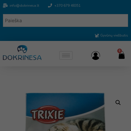
info@dokrinesa.lt
+370 679 48351
Gyvūnų viešbutis
0