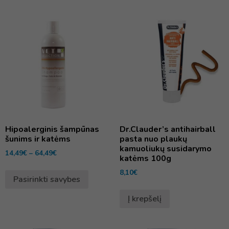
Hipoalerginis šampūnas
Dr.Clauder’s antihairball
šunims ir katėms
pasta nuo plaukų
kamuoliukų susidarymo
14,49
€
–
64,49
€
katėms 100g
8,10
€
Pasirinkti savybes
Į krepšelį