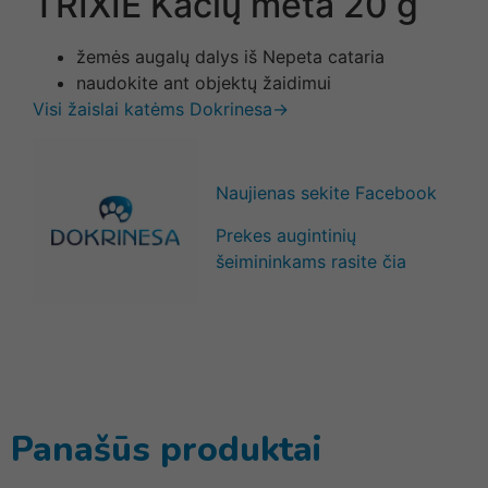
TRIXIE Kačių mėta 20 g
žemės augalų dalys iš Nepeta cataria
naudokite ant objektų žaidimui
Visi žaislai katėms Dokrinesa→
Naujienas sekite Facebook
Prekes augintinių
šeimininkams rasite čia
Panašūs produktai